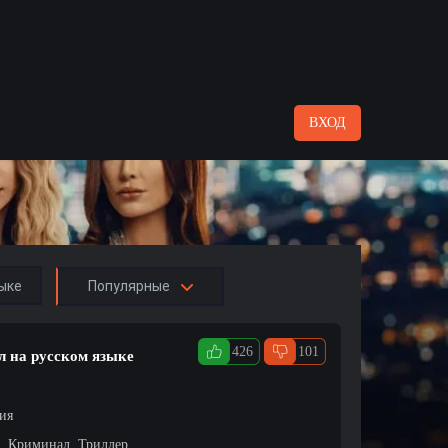
ВХОД
ыке
Популярные
426
101
л на русском языке
ция
, Криминал, Триллер