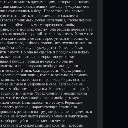
то хочет помогать другим людям, которые оказались в
в организациях, оказывающих помощь нуждающимся
кие оказывались в беде. После того, как ее сын
ую испытание, которое сделало ее сильнее и
 и готова принимать любые испытания, чтобы помочь
ера и настойчивость могут преодолеть любые
ане, но, в поисках счастья, она решила переехать во
ялась на новый и лучший жизненный путь. Хотя у нее
что стала мамой, а ее сын вырос умным и любящим.
ной болезнью, и Фарах поняла, что нужны деньги на
 заработать большую сумму денег. У нее не было
ти работу. Но она не сдалась и продолжала искать
ьных организациях, которые могут оказать
щью. Помощь пришла не сразу, но она не
раждены, и она получила необходимые деньги на
й и ее сыну. В знак благодарности, Фарах решила
ла частью организаций, которые оказывают помощь
многих. Когда ее сын поправился, Фарах осознала,
 ее сильнее и увереннее в себе. Теперь она не
ями, чтобы помочь другим. Ее история - это яркий
се трудности и измен Фарах окончила медицинский
нию, у неё не было надёжного и любящего мужа
ленькой семье. Выяснилось, что её муж Керимшах
 своего ребенка - дорогостоящее лечение за
пришлось решиться на трудное решение - переехать в
ам она не может найти работу врачом и вынуждена
ть уборщицей и не считает это чем-то
на становится свидетельницей событий, которые