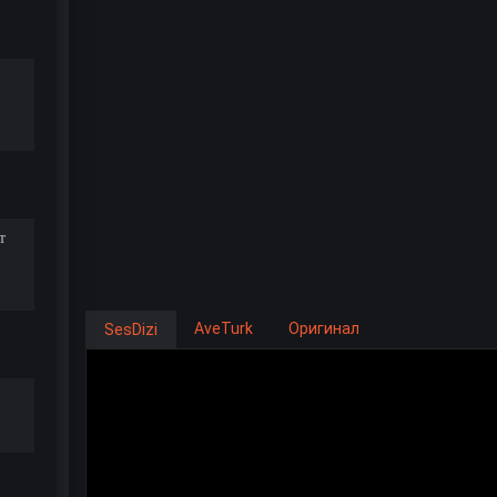
т
AveTurk
Оригинал
SesDizi