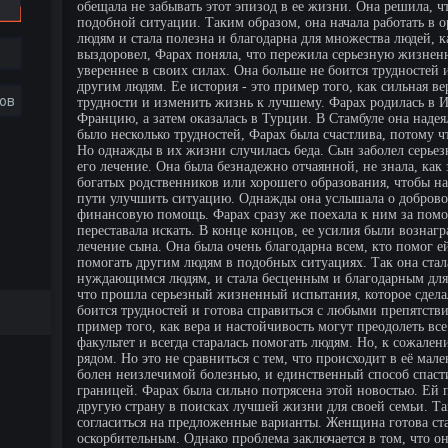
обещала не забывать этот эпизод в ее жизни. Она решила, ч
подобной ситуации. Таким образом, она начала работать 
людям и стала полезна и благодарна для множества людей, ка
выздоровел, Фарах поняла, что пережила серьезную жизненн
увереннее в своих силах. Она больше не боится трудностей
другим людям. Ее история - это пример того, как сильная в
ов
трудности и изменить жизнь к лучшему. Фарах родилась в Ир
Францию, а затем оказалась в Турции. В Стамбуле она наде
было несколько трудностей, Фарах была счастлива, потому 
Но однажды в их жизни случилась беда. Сын заболел серьез
его лечение. Она была безнадежно отчаянной, не знала, как
богатых родственников или хорошего образования, чтобы най
пути улучшить ситуацию. Однажды она услышала о добровол
финансовую помощь. Фарах сразу же поехала к ним за помо
переставала искать. В конце концов, ее усилия были вознаг
лечение сына. Она была очень благодарна всем, кто помог е
помогать другим людям в подобных ситуациях. Так она ста
нуждающимся людям, и стала бесценным и благодарным для 
что прошла серьезный жизненный испытания, которое сделало
боится трудностей и готова справиться с любыми препятстви
пример того, как вера и настойчивость могут преодолеть в
факультет и всегда старалась помогать людям. Но, к сожале
рядом. Но это не сравниться с тем, что происходит в её ма
болен неизлечимой болезнью, и единственный способ спасти
границей. Фарах была сильно потрясена этой новостью. Ей 
другую страну в поисках лучшей жизни для своей семьи. Т
согласиться на предложенные варианты. Женщина готова ста
оскорбительным. Однако проблема заключается в том, что о