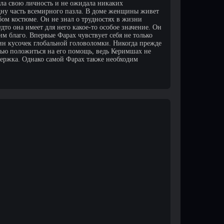
ыла свою личность и не ожидала никаких
дну часть всемирного пазла. В доме женщины живет
бом костюме. Он не знал о трудностях в жизни
удто она имеет для него какое-то особое значение. Он
им благо. Впервые Фарах чувствует себя не только
ин кусочек глобальной головоломки. Никогда прежде
стью положиться на его помощь, ведь Керимшах не
держка. Однако самой Фарах также необходим