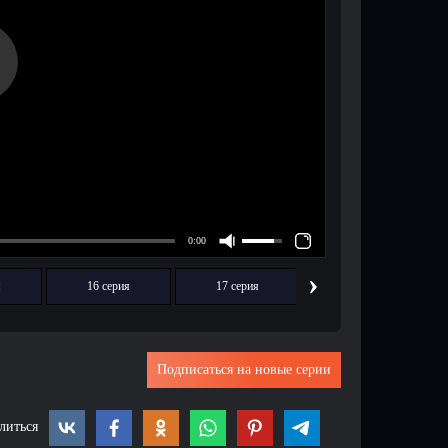
›
я
16 серия
17 серия
18 серия
Подписаться на новые серии
литься