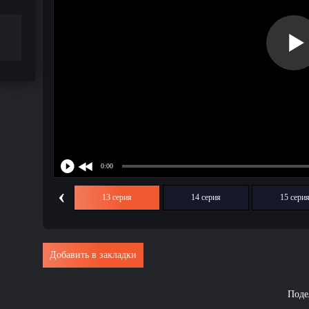
‹
12 серия
13 серия
14 серия
15 сери
Добавить в закладки
Поде