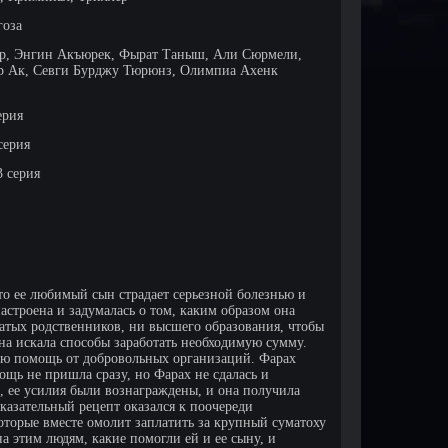
гоза
р, Энгин Акъюрек, Фырат Таныш, Али Сюрмели,
р Ак, Севги Бурджу Тюрюнз, Олимпиа Ахенк
ерия
серия
3 серия
что ее любимый сын страдает серьезной болезнью и
астроена и задумалась о том, каким образом она
гатых родственников, ни высшего образования, чтобы
она искала способы заработать необходимую сумму.
ю помощь от добровольных организаций. Фарах
щь не пришла сразу, но Фарах не сдалась и
, ее усилия были вознаграждены, и она получила
казательный рецепт оказался к поочереди
торые вместе омолит заплатить за крупный суматоху
а этим людям, какие помогли ей и ее сыну, и