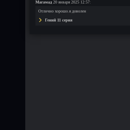
Магамад
20 января 2025 12:57:
Отлично хорошо.я доволен
Гений 11 серия
9 серия
10 серия
11 серия