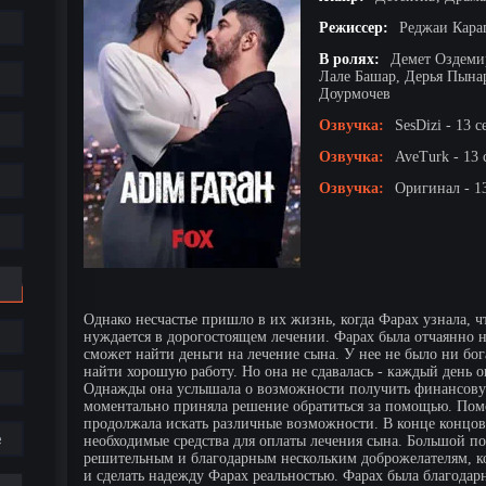
Режиссер:
Реджаи Кара
В ролях:
Демет Оздеми
Лале Башар, Дерья Пына
Доурмочев
Озвучка:
SesDizi - 13 с
Озвучка:
AveTurk - 13 
Озвучка:
Оригинал - 1
Однако несчастье пришло в их жизнь, когда Фарах узнала, 
нуждается в дорогостоящем лечении. Фарах была отчаянно н
сможет найти деньги на лечение сына. У нее не было ни бо
найти хорошую работу. Но она не сдавалась - каждый день 
Однажды она услышала о возможности получить финансову
моментально приняла решение обратиться за помощью. Помо
продолжала искать различные возможности. В конце концов
е
необходимые средства для оплаты лечения сына. Большой по
решительным и благодарным нескольким доброжелателям, ко
и сделать надежду Фарах реальностью. Фарах была благодарн