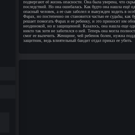
подвергают её жизнь опасности. Она была уверена, что скр
последствий. Но она ошибалась. Как будто она нашла ещё о
опасный человек, а ее сын заболел и вынужден ходить в осо
Фарах, но постепенно он становится частью ее судьбы, как б
решает помогать Фарах и ее ребенку, и это приносит им обо
неодинокой, но и защищенной. Казалось, она нашла еще од
никто так хотя не заботился о ней. Теперь она могла полно
смог ее вылечить. Женщине, чей ребенок болен, нужна под
защитник, ведь влиятельный бандит отдал приказ ее убить.