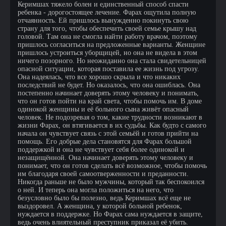
Керимшах тяжело болен и единственный способ спасти
ребенка - дорогостоящее лечение. Фарах ощутила полную
отчаянность. Ей пришлось вынужденно покинуть свою
страну для того, чтобы обеспечить своей семье крышу над
головой. Там она не смогла найти работу врачом, поэтому
пришлось согласиться на предложенные варианты. Женщине
пришлось устроиться уборщицей, но она не видела в этом
ничего позорного. Но неожиданно она стала свидетельницей
опасной ситуации, которая поставила ее жизнь под угрозу.
Она надеялась, что все хорошо скрыла и что никаких
последствий не будет. Но оказалось, что она ошиблась. Она
постепенно начинает доверять этому человеку и понимать,
что он готов пойти на край света, чтобы помочь им. В доме
одинокой женщины и её больного сына живёт опасный
человек. Не подозревая о том, какие трудности возникают в
жизни Фарах, он втягивается в их судьбы. Как будто с самого
начала он чувствует связь с этой семьёй и готов прийти на
помощь. Его добрые дела становятся для Фарах большой
поддержкой и она не чувствует себя более одинокой и
незащищённой. Она начинает доверять этому человеку и
понимает, что он готов сделать всё возможное, чтобы помочь
им благодаря своей самоотверженности и преданности.
Никогда раньше не было мужчины, который так беспокоился
о ней. И теперь она могла положиться на него, что
безусловно было бы полезно, ведь Керимшах всё еще не
выздоровел. А женщина, у которой больной ребенок,
нуждается в поддержке. Но Фарах сама нуждается в защите,
ведь очень влиятельный преступник приказал её убить.