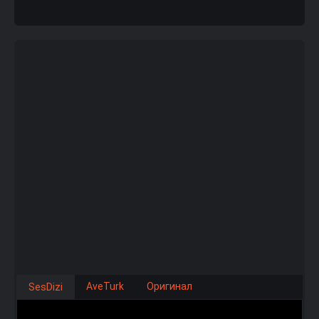
AveTurk
Оригинал
SesDizi