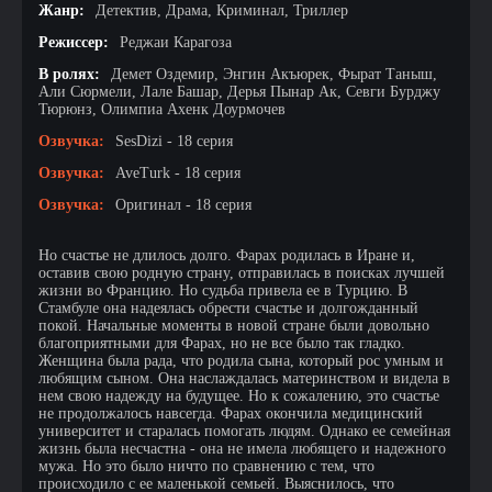
Жанр:
Детектив, Драма, Криминал, Триллер
Режиссер:
Реджаи Карагоза
В ролях:
Демет Оздемир, Энгин Акъюрек, Фырат Таныш,
Али Сюрмели, Лале Башар, Дерья Пынар Ак, Севги Бурджу
Тюрюнз, Олимпиа Ахенк Доурмочев
Озвучка:
SesDizi - 18 серия
Озвучка:
AveTurk - 18 серия
Озвучка:
Оригинал - 18 серия
Но счастье не длилось долго. Фарах родилась в Иране и,
оставив свою родную страну, отправилась в поисках лучшей
жизни во Францию. Но судьба привела ее в Турцию. В
Стамбуле она надеялась обрести счастье и долгожданный
покой. Начальные моменты в новой стране были довольно
благоприятными для Фарах, но не все было так гладко.
Женщина была рада, что родила сына, который рос умным и
любящим сыном. Она наслаждалась материнством и видела в
нем свою надежду на будущее. Но к сожалению, это счастье
не продолжалось навсегда. Фарах окончила медицинский
университет и старалась помогать людям. Однако ее семейная
жизнь была несчастна - она не имела любящего и надежного
мужа. Но это было ничто по сравнению с тем, что
происходило с ее маленькой семьей. Выяснилось, что