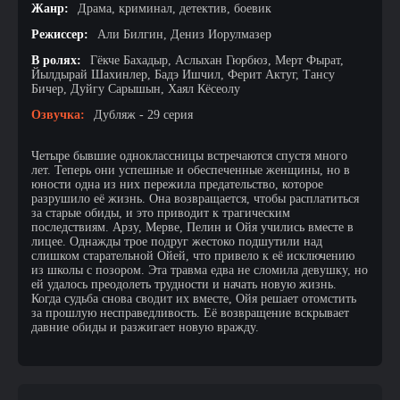
Жанр:
Драма, криминал, детектив, боевик
Режиссер:
Али Билгин, Дениз Иорулмазер
В ролях:
Гёкче Бахадыр, Аслыхан Гюрбюз, Мерт Фырат,
Йылдырай Шахинлер, Бадэ Ишчил, Ферит Актуг, Тансу
Бичер, Дуйгу Сарышын, Хаял Кёсеолу
Озвучка:
Дубляж - 29 серия
Четыре бывшие одноклассницы встречаются спустя много
лет. Теперь они успешные и обеспеченные женщины, но в
юности одна из них пережила предательство, которое
разрушило её жизнь. Она возвращается, чтобы расплатиться
за старые обиды, и это приводит к трагическим
последствиям. Арзу, Мерве, Пелин и Ойя учились вместе в
лицее. Однажды трое подруг жестоко подшутили над
слишком старательной Ойей, что привело к её исключению
из школы с позором. Эта травма едва не сломила девушку, но
ей удалось преодолеть трудности и начать новую жизнь.
Когда судьба снова сводит их вместе, Ойя решает отомстить
за прошлую несправедливость. Её возвращение вскрывает
давние обиды и разжигает новую вражду.