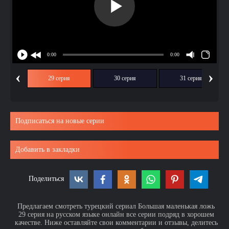
‹
›
ия
29 серия
30 серия
31 серия
Подписаться на новые серии
Добавить в закладки
Поделиться
Предлагаем смотреть турецкий сериал Большая маленькая ложь
29 серия на русском языке онлайн все серии подряд в хорошем
качестве. Ниже оставляйте свои комментарии и отзывы, делитесь