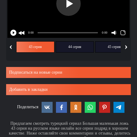
‹
›
ия
43 серия
44 серия
45 серия
Подписаться на новые серии
Добавить в закладки
Поделиться
Предлагаем смотреть турецкий сериал Большая маленькая ложь
43 серия на русском языке онлайн все серии подряд в хорошем
качестве. Ниже оставляйте свои комментарии и отзывы, делитесь