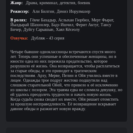
Жанр:
Драма, криминал, детектив, боевик
Режиссер:
Али Билгин, Дениз Иорулмазер
В ролях:
Гёкче Бахадыр, Аслыхан Гюрбюз, Мерт Фырат,
Йылдырай Шахинлер, Бадэ Ишчил, Ферит Актуг, Тансу
Бичер, Дуйгу Сарышын, Хаял Кёсеолу
Озвучка:
Дубляж - 43 серия
Четыре бывшие одноклассницы встречаются спустя много
лет. Теперь они успешные и обеспеченные женщины, но в
юности одна из них пережила предательство, которое
разрушило её жизнь. Она возвращается, чтобы расплатиться
за старые обиды, и это приводит к трагическим
последствиям. Арзу, Мерве, Пелин и Ойя учились вместе в
лицее. Однажды трое подруг жестоко подшутили над
слишком старательной Ойей, что привело к её исключению
из школы с позором. Эта травма едва не сломила девушку, но
ей удалось преодолеть трудности и начать новую жизнь.
Когда судьба снова сводит их вместе, Ойя решает отомстить
за прошлую несправедливость. Её возвращение вскрывает
давние обиды и разжигает новую вражду.