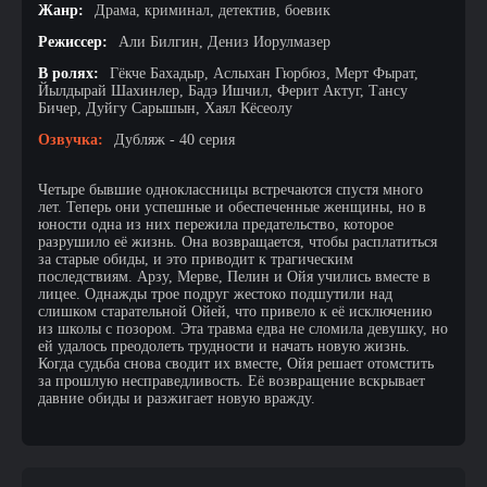
Жанр:
Драма, криминал, детектив, боевик
Режиссер:
Али Билгин, Дениз Иорулмазер
В ролях:
Гёкче Бахадыр, Аслыхан Гюрбюз, Мерт Фырат,
Йылдырай Шахинлер, Бадэ Ишчил, Ферит Актуг, Тансу
Бичер, Дуйгу Сарышын, Хаял Кёсеолу
Озвучка:
Дубляж - 40 серия
Четыре бывшие одноклассницы встречаются спустя много
лет. Теперь они успешные и обеспеченные женщины, но в
юности одна из них пережила предательство, которое
разрушило её жизнь. Она возвращается, чтобы расплатиться
за старые обиды, и это приводит к трагическим
последствиям. Арзу, Мерве, Пелин и Ойя учились вместе в
лицее. Однажды трое подруг жестоко подшутили над
слишком старательной Ойей, что привело к её исключению
из школы с позором. Эта травма едва не сломила девушку, но
ей удалось преодолеть трудности и начать новую жизнь.
Когда судьба снова сводит их вместе, Ойя решает отомстить
за прошлую несправедливость. Её возвращение вскрывает
давние обиды и разжигает новую вражду.