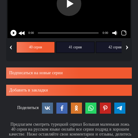
‹
›
ия
40 серия
41 серия
42 серия
Подписаться на новые серии
Добавить в закладки
Поделиться
Предлагаем смотреть турецкий сериал Большая маленькая ложь
40 серия на русском языке онлайн все серии подряд в хорошем
качестве. Ниже оставляйте свои комментарии и отзывы, делитесь