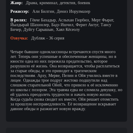
Жанр:
Драма, криминал, детектив, боевик
Режиссер:
Али Билгин, Дениз Иорулмазер
В ролях:
Гёкче Бахадыр, Аслыхан Гюрбюз, Мерт Фырат,
Йылдырай Шахинлер, Бадэ Ишчил, Ферит Актуг, Тансу
Бичер, Дуйгу Сарышын, Хаял Кёсеолу
Озвучка:
Дубляж - 36 серия
Четыре бывшие одноклассницы встречаются спустя много
лет. Теперь они успешные и обеспеченные женщины, но в
юности одна из них пережила предательство, которое
разрушило её жизнь. Она возвращается, чтобы расплатиться
за старые обиды, и это приводит к трагическим
последствиям. Арзу, Мерве, Пелин и Ойя учились вместе в
лицее. Однажды трое подруг жестоко подшутили над
слишком старательной Ойей, что привело к её исключению
из школы с позором. Эта травма едва не сломила девушку, но
ей удалось преодолеть трудности и начать новую жизнь.
Когда судьба снова сводит их вместе, Ойя решает отомстить
за прошлую несправедливость. Её возвращение вскрывает
давние обиды и разжигает новую вражду.