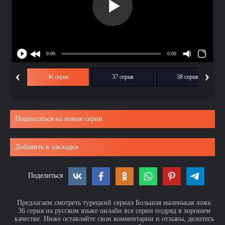
‹
›
ия
36 серия
37 серия
38 серия
Подписаться на новые серии
Добавить в закладки
Поделиться
Предлагаем смотреть турецкий сериал Большая маленькая ложь
36 серия на русском языке онлайн все серии подряд в хорошем
качестве. Ниже оставляйте свои комментарии и отзывы, делитесь