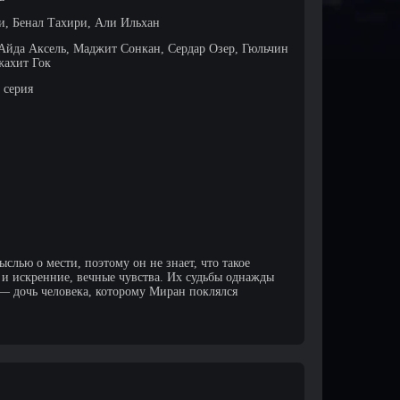
, Бенал Тахири, Али Ильхан
Айда Аксель, Маджит Сонкан, Сердар Озер, Гюльчин
жахит Гок
 серия
слью о мести, поэтому он не знает, что такое
а и искренние, вечные чувства. Их судьбы однажды
— дочь человека, которому Миран поклялся