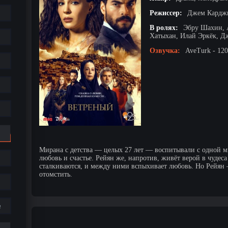
Режиссер:
Джем Карджи
В ролях:
Эбру Шахин, 
Хатыхан, Илай Эркёк, Д
Озвучка:
AveTurk - 120
Мирана с детства — целых 27 лет — воспитывали с одной мы
любовь и счастье. Рейян же, напротив, живёт верой в чудес
сталкиваются, и между ними вспыхивает любовь. Но Рейян 
отомстить.
е