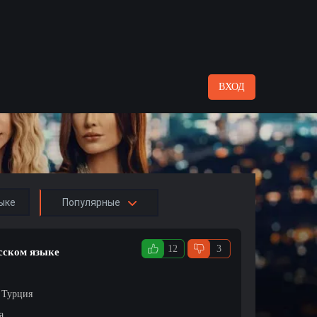
ВХОД
ыке
Популярные
12
3
усском языке
/ Турция
а