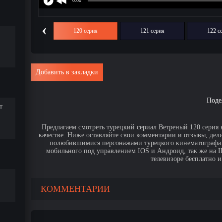
‹
119 серия
120 серия
121 серия
122 с
Добавить в закладки
Поде
т
Предлагаем смотреть турецкий сериал Ветреный 120 серия 
качестве. Ниже оставляйте свои комментарии и отзывы, дел
полюбившимися персонажами турецкого кинематографа. 
мобильного под управлением IOS и Андроид, так же на IPa
телевизоре бесплатно и
КОММЕНТАРИИ