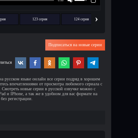
›
ерия
123 серия
124 серия
125 серия
Подписаться на новые серии
литься
на русском языке онлайн все серии подряд в хорошем
итесь впечатлениями от просмотра любимого сериала с
Смотреть новые серии в русской озвучке можно с
d и IPhone, а так же в удобном для вас формате на
 без регистрации.