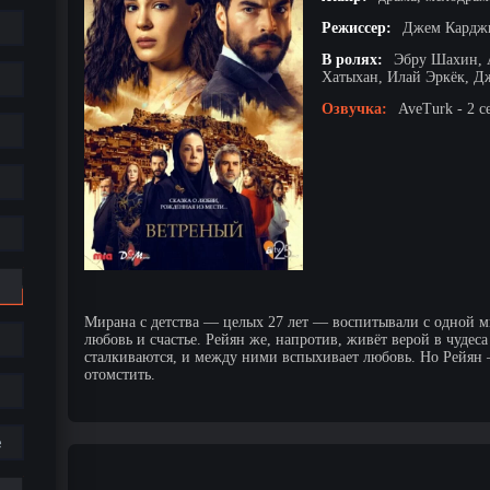
Режиссер:
Джем Карджи
В ролях:
Эбру Шахин, 
Хатыхан, Илай Эркёк, Д
Озвучка:
AveTurk - 2 с
Мирана с детства — целых 27 лет — воспитывали с одной мы
любовь и счастье. Рейян же, напротив, живёт верой в чудес
сталкиваются, и между ними вспыхивает любовь. Но Рейян 
отомстить.
е