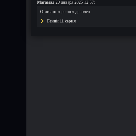
Магамад
20 января 2025 12:57:
Отлично хорошо.я доволен
Гений 11 серия