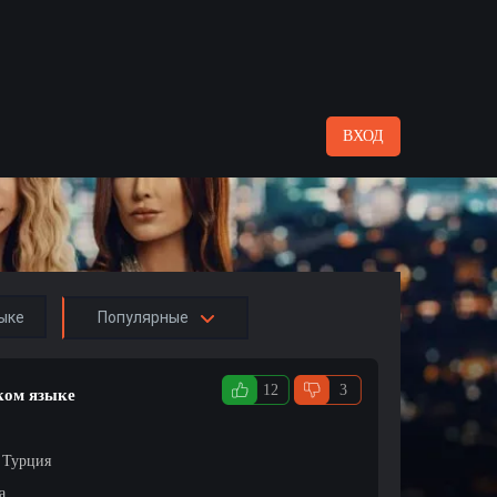
ВХОД
ыке
Популярные
12
3
ком языке
/ Турция
а