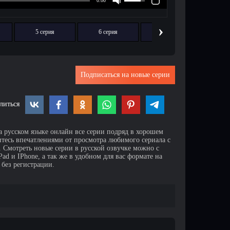
›
5 серия
6 серия
7 серия
8
Подписаться на новые серии
литься
а русском языке онлайн все серии подряд в хорошем
итесь впечатлениями от просмотра любимого сериала с
Смотреть новые серии в русской озвучке можно с
d и IPhone, а так же в удобном для вас формате на
 без регистрации.