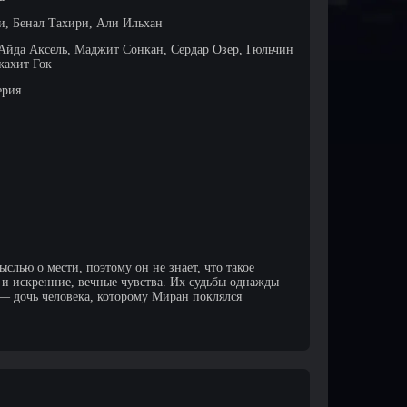
, Бенал Тахири, Али Ильхан
Айда Аксель, Маджит Сонкан, Сердар Озер, Гюльчин
жахит Гок
ерия
слью о мести, поэтому он не знает, что такое
а и искренние, вечные чувства. Их судьбы однажды
— дочь человека, которому Миран поклялся