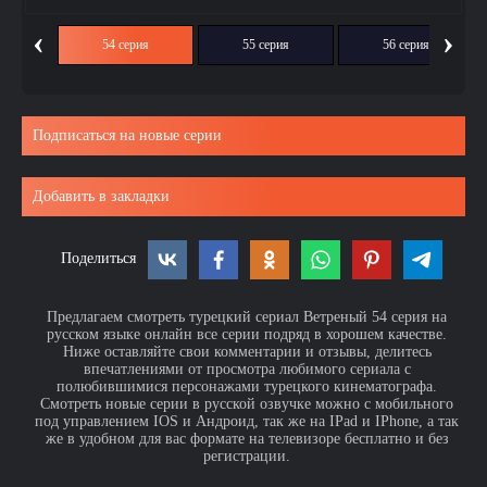
‹
›
ия
54 серия
55 серия
56 серия
Подписаться на новые серии
Добавить в закладки
Поделиться
Предлагаем смотреть турецкий сериал Ветреный 54 серия на
русском языке онлайн все серии подряд в хорошем качестве.
Ниже оставляйте свои комментарии и отзывы, делитесь
впечатлениями от просмотра любимого сериала с
полюбившимися персонажами турецкого кинематографа.
Смотреть новые серии в русской озвучке можно с мобильного
под управлением IOS и Андроид, так же на IPad и IPhone, а так
же в удобном для вас формате на телевизоре бесплатно и без
регистрации.