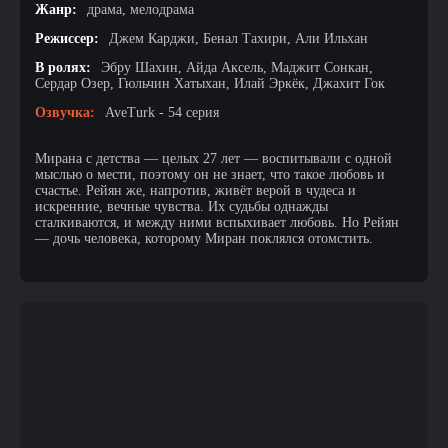
Жанр:
драма, мелодрама
Режиссер:
Джем Карджи, Бенал Тахири, Али Ильхан
В ролях:
Эбру Шахин, Айда Аксель, Маджит Сонкан,
Сердар Озер, Гюльчин Хатыхан, Илай Эркёк, Джахит Гок
Озвучка:
AveTurk - 54 серия
Мирана с детства — целых 27 лет — воспитывали с одной
мыслью о мести, поэтому он не знает, что такое любовь и
счастье. Рейян же, напротив, живёт верой в чудеса и
искренние, вечные чувства. Их судьбы однажды
сталкиваются, и между ними вспыхивает любовь. Но Рейян
— дочь человека, которому Миран поклялся отомстить.