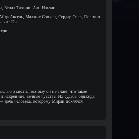
, Бенал Тахири, Али Ильхан
Айда Аксель, Маджит Сонкан, Сердар Озер, Гюльчин
жахит Гок
серия
слью о мести, поэтому он не знает, что такое
а и искренние, вечные чувства. Их судьбы однажды
— дочь человека, которому Миран поклялся