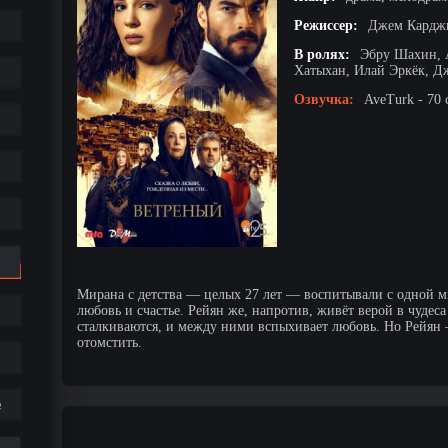
Режиссер:
Джем Карджи
В ролях:
Эбру Шахин, 
Хатыхан, Илай Эркёк, Д
Озвучка:
AveTurk - 70 
Мирана с детства — целых 27 лет — воспитывали с одной мы
любовь и счастье. Рейян же, напротив, живёт верой в чудес
сталкиваются, и между ними вспыхивает любовь. Но Рейян 
отомстить.
е