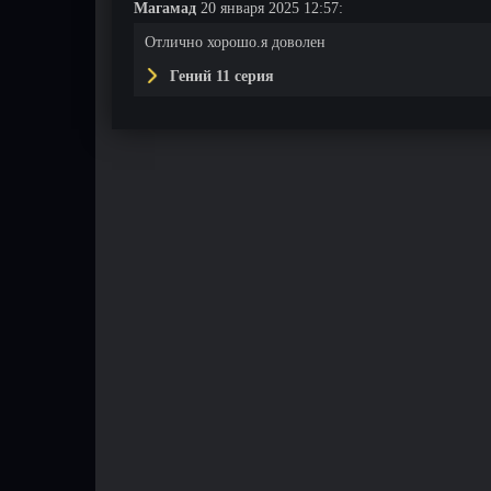
Магамад
20 января 2025 12:57:
Отлично хорошо.я доволен
Гений 11 серия