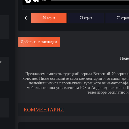
‹
69 серия
70 серия
71 серия
72 сери
Добавить в закладки
Поде
т
Предлагаем смотреть турецкий сериал Ветреный 70 серия 
качестве. Ниже оставляйте свои комментарии и отзывы, дел
полюбившимися персонажами турецкого кинематографа. 
мобильного под управлением IOS и Андроид, так же на IPa
телевизоре бесплатно и
КОММЕНТАРИИ