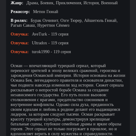
Жанр:
Драма, Боевик, Приключения, История, Военный
Режиссер:
Метин Гюнай
В ролях:
Бурак Озчивит, Озге Тюрер, Айшегюль Гюнай,
Рагып Саваш, Нуреттин Сёнмез
Озвучка:
AveTurk - 119 серия
Озвучка:
Ultradox - 119 серия
Озвучка:
turok1990 - 119 серия
Осман — впечатляющий турецкий сериал, который
переносит зрителей в эпоху великих сражений, героизма и
зарождения Османской империи. История основана на жизни
Османа Бея, легендарного правителя и основателя династии,
чьи подвиги навсегда изменили ход истории. Сюжет сериала
рассказывает о непростой борьбе Османа за создание
независимого государства. Его путь полон вызовов:
столкновения с врагами, предательство союзников и
внутренние конфликты. Однако сила духа, преданность
своим идеалам и любовь к родине делают его выдающимся
лидером, за которым следуют тысячи. Осман раскрывает
красоту турецкой культуры, демонстрируя зрелищные
батальные сцены, глубокие семейные драмы и яркие образы
героев. Этот сериал не только погружает в прошлое, но и
вдохновляет верить в силу мужества и справедливости.