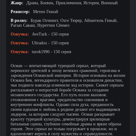
Жанр:
Драма, Боевик, Приключения, История, Военный
Режиссер:
Метин Гюнай
В ролях:
Бурак Озчивит, Озге Тюрер, Айшегюль Гюнай,
Рагып Саваш, Нуреттин Сёнмез
Озвучка:
AveTurk - 150 серия
Озвучка:
Ultradox - 150 серия
Озвучка:
turok1990 - 150 серия
Осман — впечатляющий турецкий сериал, который
переносит зрителей в эпоху великих сражений, героизма и
зарождения Османской империи. История основана на жизни
Османа Бея, легендарного правителя и основателя династии,
чьи подвиги навсегда изменили ход истории. Сюжет сериала
рассказывает о непростой борьбе Османа за создание
независимого государства. Его путь полон вызовов:
столкновения с врагами, предательство союзников и
внутренние конфликты. Однако сила духа, преданность
своим идеалам и любовь к родине делают его выдающимся
лидером, за которым следуют тысячи. Осман раскрывает
красоту турецкой культуры, демонстрируя зрелищные
батальные сцены, глубокие семейные драмы и яркие образы
героев. Этот сериал не только погружает в прошлое, но и
вдохновляет верить в силу мужества и справедливости.