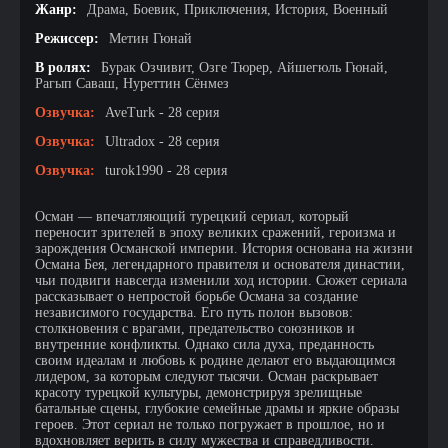
Жанр:
Драма, Боевик, Приключения, История, Военный
Режиссер:
Метин Гюнай
В ролях:
Бурак Озчивит, Озге Тюрер, Айшегюль Гюнай,
Рагып Саваш, Нуреттин Сёнмез
Озвучка:
AveTurk - 28 серия
Озвучка:
Ultradox - 28 серия
Озвучка:
turok1990 - 28 серия
Осман — впечатляющий турецкий сериал, который
переносит зрителей в эпоху великих сражений, героизма и
зарождения Османской империи. История основана на жизни
Османа Бея, легендарного правителя и основателя династии,
чьи подвиги навсегда изменили ход истории. Сюжет сериала
рассказывает о непростой борьбе Османа за создание
независимого государства. Его путь полон вызовов:
столкновения с врагами, предательство союзников и
внутренние конфликты. Однако сила духа, преданность
своим идеалам и любовь к родине делают его выдающимся
лидером, за которым следуют тысячи. Осман раскрывает
красоту турецкой культуры, демонстрируя зрелищные
батальные сцены, глубокие семейные драмы и яркие образы
героев. Этот сериал не только погружает в прошлое, но и
вдохновляет верить в силу мужества и справедливости.