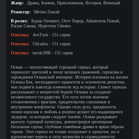
Жанр:
Драма, Боевик, Приключения, История, Военный
Режиссер:
Метин Гюнай
В ролях:
Бурак Озчивит, Озге Тюрер, Айшегюль Гюнай,
Рагып Саваш, Нуреттин Сёнмез
Озвучка:
AveTurk - 151 серия
Озвучка:
Ultradox - 151 серия
Озвучка:
turok1990 - 151 серия
Осман — впечатляющий турецкий сериал, который
переносит зрителей в эпоху великих сражений, героизма и
зарождения Османской империи. История основана на жизни
Османа Бея, легендарного правителя и основателя династии,
чьи подвиги навсегда изменили ход истории. Сюжет сериала
рассказывает о непростой борьбе Османа за создание
независимого государства. Его путь полон вызовов:
столкновения с врагами, предательство союзников и
внутренние конфликты. Однако сила духа, преданность
своим идеалам и любовь к родине делают его выдающимся
лидером, за которым следуют тысячи. Осман раскрывает
красоту турецкой культуры, демонстрируя зрелищные
батальные сцены, глубокие семейные драмы и яркие образы
героев. Этот сериал не только погружает в прошлое, но и
вдохновляет верить в силу мужества и справедливости.