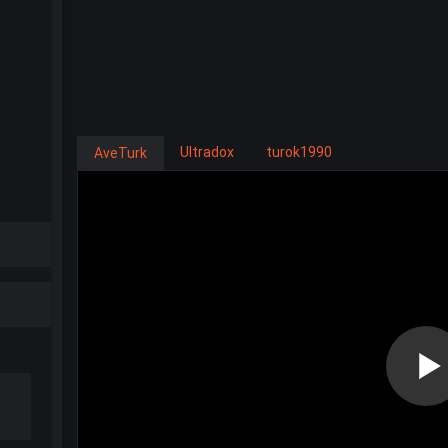
Ultradox
turok1990
AveTurk