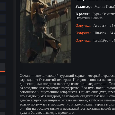
Режиссер:
Метин Гюна
В ролях:
Бурак Озчиви
Нуреттин Сёнмез
Озвучка:
AveTurk - 34 
Озвучка:
Ultradox - 34 
Озвучка:
turok1990 - 3
Осман — впечатляющий турецкий сериал, который переносит
зарождения Османской империи. История основана на жизни
династии, чьи подвиги навсегда изменили ход истории. Сюж
за создание независимого государства. Его путь полон вызо
союзников и внутренние конфликты. Однако сила духа, пре
его выдающимся лидером, за которым следуют тысячи. Осман
демонстрируя зрелищные батальные сцены, глубокие семейны
е
только погружает в прошлое, но и вдохновляет верить в си
онлайн на русском языке и наслаждайтесь захватывающей ис
духа и богатое наследие прошлого.