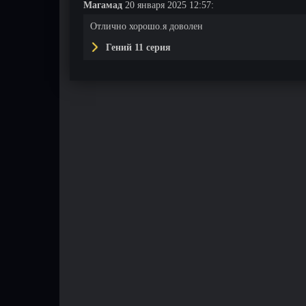
Магамад
20 января 2025 12:57:
Отлично хорошо.я доволен
Гений 11 серия