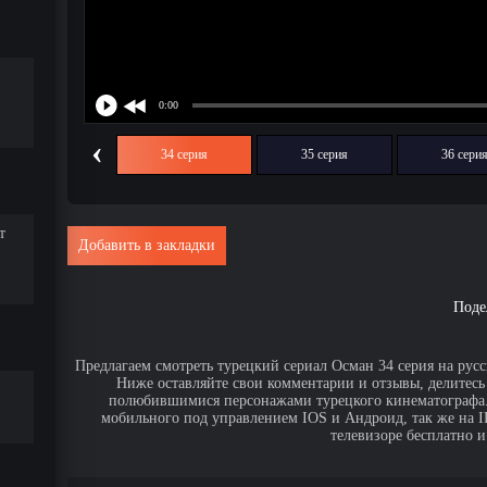
‹
33 серия
34 серия
35 серия
36 сери
т
Добавить в закладки
Поде
Предлагаем смотреть турецкий сериал Осман 34 серия на русс
Ниже оставляйте свои комментарии и отзывы, делитесь
полюбившимися персонажами турецкого кинематографа. 
мобильного под управлением IOS и Андроид, так же на IPa
телевизоре бесплатно и