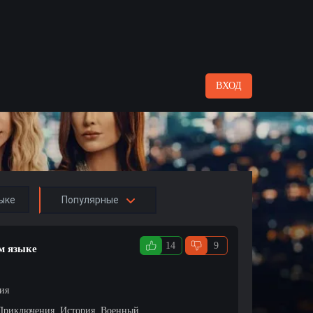
ВХОД
ыке
Популярные
14
9
м языке
ция
 Приключения, История, Военный