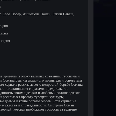
й
т, Озге Тюрер, Айшегюль Гюнай, Рагып Саваш,
серия
серия
4 серия
 зрителей в эпоху великих сражений, героизма и
 Османа Бея, легендарного правителя и основателя
ет сериала рассказывает о непростой борьбе Османа
вов: столкновения с врагами, предательство
данность своим идеалам и любовь к родине делают
 раскрывает красоту турецкой культуры,
е драмы и яркие образы героев. Этот сериал не
лу мужества и справедливости. Смотрите Осман
торией, которая пробуждает гордость за величие