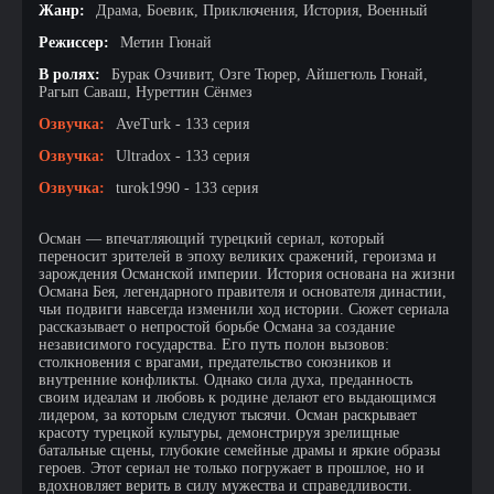
Жанр:
Драма, Боевик, Приключения, История, Военный
Режиссер:
Метин Гюнай
В ролях:
Бурак Озчивит, Озге Тюрер, Айшегюль Гюнай,
Рагып Саваш, Нуреттин Сёнмез
Озвучка:
AveTurk - 133 серия
Озвучка:
Ultradox - 133 серия
Озвучка:
turok1990 - 133 серия
Осман — впечатляющий турецкий сериал, который
переносит зрителей в эпоху великих сражений, героизма и
зарождения Османской империи. История основана на жизни
Османа Бея, легендарного правителя и основателя династии,
чьи подвиги навсегда изменили ход истории. Сюжет сериала
рассказывает о непростой борьбе Османа за создание
независимого государства. Его путь полон вызовов:
столкновения с врагами, предательство союзников и
внутренние конфликты. Однако сила духа, преданность
своим идеалам и любовь к родине делают его выдающимся
лидером, за которым следуют тысячи. Осман раскрывает
красоту турецкой культуры, демонстрируя зрелищные
батальные сцены, глубокие семейные драмы и яркие образы
героев. Этот сериал не только погружает в прошлое, но и
вдохновляет верить в силу мужества и справедливости.