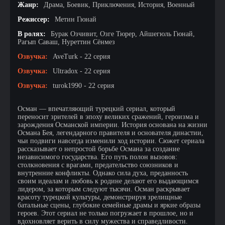
Жанр:
Драма, Боевик, Приключения, История, Военный
Режиссер:
Метин Гюнай
В ролях:
Бурак Озчивит, Озге Тюрер, Айшегюль Гюнай,
Рагып Саваш, Нуреттин Сёнмез
Озвучка:
AveTurk - 22 серия
Озвучка:
Ultradox - 22 серия
Озвучка:
turok1990 - 22 серия
Осман — впечатляющий турецкий сериал, который
переносит зрителей в эпоху великих сражений, героизма и
зарождения Османской империи. История основана на жизни
Османа Бея, легендарного правителя и основателя династии,
чьи подвиги навсегда изменили ход истории. Сюжет сериала
рассказывает о непростой борьбе Османа за создание
независимого государства. Его путь полон вызовов:
столкновения с врагами, предательство союзников и
внутренние конфликты. Однако сила духа, преданность
своим идеалам и любовь к родине делают его выдающимся
лидером, за которым следуют тысячи. Осман раскрывает
красоту турецкой культуры, демонстрируя зрелищные
батальные сцены, глубокие семейные драмы и яркие образы
героев. Этот сериал не только погружает в прошлое, но и
вдохновляет верить в силу мужества и справедливости.