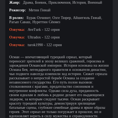
Жанр:
Драма, Боевик, Приключения, История, Военный
Режиссер:
Метин Гюнай
В ролях:
Бурак Озчивит, Озге Тюрер, Айшегюль Гюнай,
Рагып Саваш, Нуреттин Сёнмез
Озвучка:
AveTurk - 122 серия
Озвучка:
Ultradox - 122 серия
Озвучка:
turok1990 - 122 серия
Осман — впечатляющий турецкий сериал, который
переносит зрителей в эпоху великих сражений, героизма и
зарождения Османской империи. История основана на жизни
Османа Бея, легендарного правителя и основателя династии,
чьи подвиги навсегда изменили ход истории. Сюжет сериала
рассказывает о непростой борьбе Османа за создание
независимого государства. Его путь полон вызовов:
столкновения с врагами, предательство союзников и
внутренние конфликты. Однако сила духа, преданность
своим идеалам и любовь к родине делают его выдающимся
лидером, за которым следуют тысячи. Осман раскрывает
красоту турецкой культуры, демонстрируя зрелищные
батальные сцены, глубокие семейные драмы и яркие образы
героев. Этот сериал не только погружает в прошлое, но и
вдохновляет верить в силу мужества и справедливости.