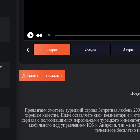
‹
1 серия
2 серия
3 серия
т
Добавить в закладки
Поде
Предлагаем смотреть турецкий сериал Запретная любовь 2009
хорошем качестве. Ниже оставляйте свои комментарии и от
сериала с полюбившимися персонажами турецкого кинематогр
мобильного под управлением IOS и Андроид, так же на IPa
телевизоре бесплатно и