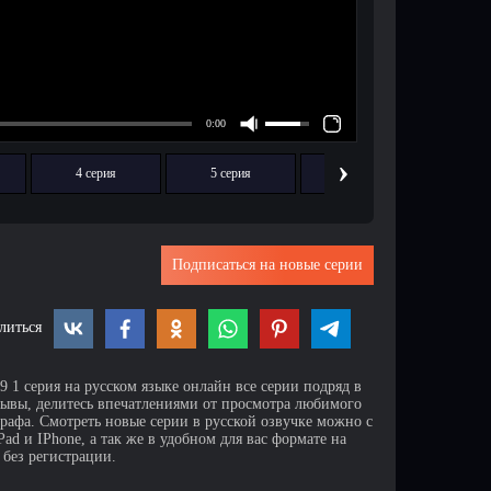
›
4 серия
5 серия
6 серия
7
Подписаться на новые серии
литься
 1 серия на русском языке онлайн все серии подряд в
зывы, делитесь впечатлениями от просмотра любимого
афа. Смотреть новые серии в русской озвучке можно с
d и IPhone, а так же в удобном для вас формате на
 без регистрации.