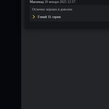
Магамад
20 января 2025 12:57:
Отлично хорошо.я доволен
Гений 11 серия