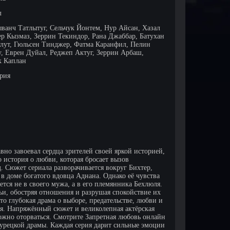
л
ыванч Татлытуг, Сельчук Йонтем, Нур Айсан, Хазал
ер Кызмаз, Зеррин Текиндор, Рана Джаббар, Батухан
улут, Гюльсен Тинджер, Фатма Каранфил, Пелин
, Еврен Дуйал, Реджеп Актуг, Зеррин Арбаш,
 Каплан
ерия
вно завоевал сердца зрителей своей яркой историей,
история о любви, которая бросает вызов
 Сюжет сериала разворачивается вокруг Бихтер,
в доме богатого вдовца Аднана. Однако её чувства
тся не в своего мужа, а в его племянника Бехлюля.
мьи, обостряя отношения и разрушая спокойствие их
то глубокая драма о выборе, предательстве, любви и
оя. Напряжённый сюжет и великолепная актёрская
ожно оторваться. Смотрите Запретная любовь онлайн
турецкой драмы. Каждая серия дарит сильные эмоции