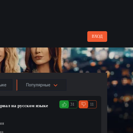
ВХОД
ыке
Популярные
31
11
ериал на русском языке
ция
ма