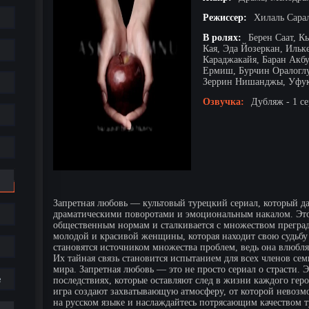
Режиссер:
Хилаль Сара
В ролях:
Берен Саат, К
Кая, Эда Йозеркан, Ильк
Караджакайя, Баран Акб
Ермиш, Бурчин Оралоглу
Зеррин Нишанджы, Уфук
Озвучка:
Дубляж - 1 с
Запретная любовь — культовый турецкий сериал, который да
драматическими поворотами и эмоциональным накалом. Это 
общественным нормам и сталкивается с множеством преград.
молодой и красивой женщины, которая находит свою судьбу 
становятся источником множества проблем, ведь она влюбляе
Их тайная связь становится испытанием для всех членов се
мира. Запретная любовь — это не просто сериал о страсти. Э
е
последствиях, которые оставляют след в жизни каждого гер
игра создают захватывающую атмосферу, от которой невозм
на русском языке и наслаждайтесь потрясающим качеством 