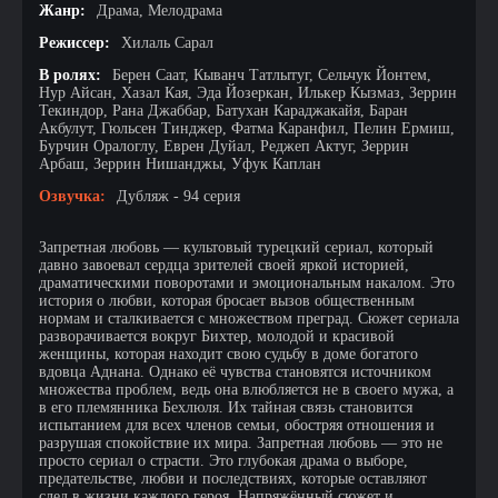
Жанр:
Драма, Мелодрама
Режиссер:
Хилаль Сарал
В ролях:
Берен Саат, Кыванч Татлытуг, Сельчук Йонтем,
Нур Айсан, Хазал Кая, Эда Йозеркан, Илькер Кызмаз, Зеррин
Текиндор, Рана Джаббар, Батухан Караджакайя, Баран
Акбулут, Гюльсен Тинджер, Фатма Каранфил, Пелин Ермиш,
Бурчин Оралоглу, Еврен Дуйал, Реджеп Актуг, Зеррин
Арбаш, Зеррин Нишанджы, Уфук Каплан
Озвучка:
Дубляж - 94 серия
Запретная любовь — культовый турецкий сериал, который
давно завоевал сердца зрителей своей яркой историей,
драматическими поворотами и эмоциональным накалом. Это
история о любви, которая бросает вызов общественным
нормам и сталкивается с множеством преград. Сюжет сериала
разворачивается вокруг Бихтер, молодой и красивой
женщины, которая находит свою судьбу в доме богатого
вдовца Аднана. Однако её чувства становятся источником
множества проблем, ведь она влюбляется не в своего мужа, а
в его племянника Бехлюля. Их тайная связь становится
испытанием для всех членов семьи, обостряя отношения и
разрушая спокойствие их мира. Запретная любовь — это не
просто сериал о страсти. Это глубокая драма о выборе,
предательстве, любви и последствиях, которые оставляют
след в жизни каждого героя. Напряжённый сюжет и