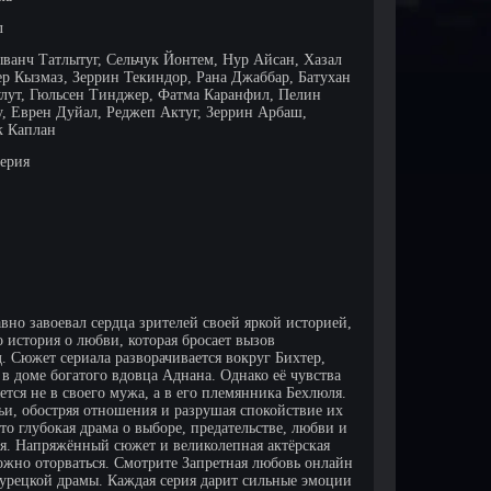
л
ыванч Татлытуг, Сельчук Йонтем, Нур Айсан, Хазал
ер Кызмаз, Зеррин Текиндор, Рана Джаббар, Батухан
улут, Гюльсен Тинджер, Фатма Каранфил, Пелин
, Еврен Дуйал, Реджеп Актуг, Зеррин Арбаш,
 Каплан
серия
вно завоевал сердца зрителей своей яркой историей,
история о любви, которая бросает вызов
 Сюжет сериала разворачивается вокруг Бихтер,
в доме богатого вдовца Аднана. Однако её чувства
тся не в своего мужа, а в его племянника Бехлюля.
мьи, обостряя отношения и разрушая спокойствие их
то глубокая драма о выборе, предательстве, любви и
оя. Напряжённый сюжет и великолепная актёрская
ожно оторваться. Смотрите Запретная любовь онлайн
турецкой драмы. Каждая серия дарит сильные эмоции