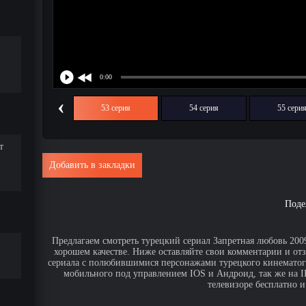
‹
52 серия
53 серия
54 серия
55 сери
т
Добавить в закладки
Поде
Предлагаем смотреть турецкий сериал Запретная любовь 2009
хорошем качестве. Ниже оставляйте свои комментарии и от
сериала с полюбившимися персонажами турецкого кинематогр
мобильного под управлением IOS и Андроид, так же на IPa
телевизоре бесплатно и