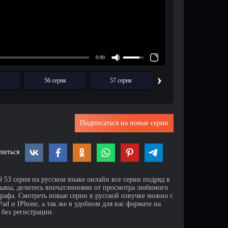
›
я
56 серия
57 серия
58 серия
Подписаться на новые серии
литься
 53 серия на русском языке онлайн все серии подряд в
зывы, делитесь впечатлениями от просмотра любимого
афа. Смотреть новые серии в русской озвучке можно с
d и IPhone, а так же в удобном для вас формате на
 без регистрации.