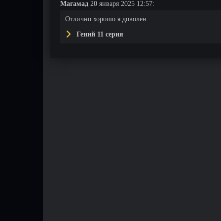
Магамад
20 января 2025 12:57:
Отлично хорошо.я доволен
Гений 11 серия