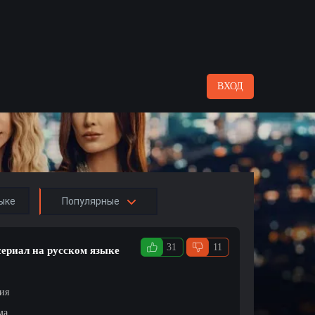
ВХОД
ыке
Популярные
31
11
сериал на русском языке
ция
ма