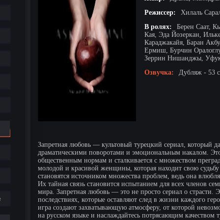
Режиссер:
Хилаль Сара
В ролях:
Берен Саат, К
Кая, Эда Йозеркан, Ильк
Караджакайя, Баран Акб
Ермиш, Бурчин Оралоглу
Зеррин Нишанджы, Уфук
Озвучка:
Дубляж - 53 
Запретная любовь — культовый турецкий сериал, который да
драматическими поворотами и эмоциональным накалом. Это 
общественным нормам и сталкивается с множеством преград.
молодой и красивой женщины, которая находит свою судьбу 
становятся источником множества проблем, ведь она влюбляе
Их тайная связь становится испытанием для всех членов се
мира. Запретная любовь — это не просто сериал о страсти. Э
е
последствиях, которые оставляют след в жизни каждого гер
игра создают захватывающую атмосферу, от которой невозм
на русском языке и наслаждайтесь потрясающим качеством 