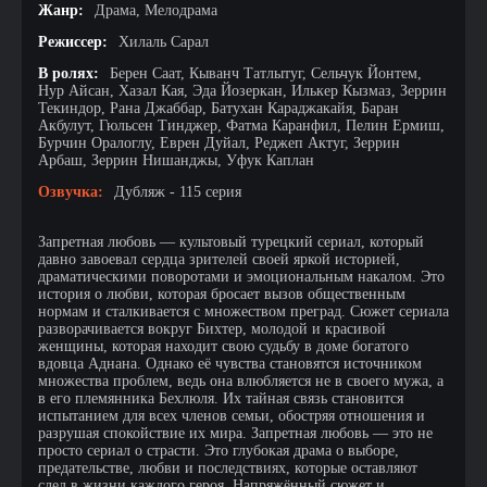
Жанр:
Драма, Мелодрама
Режиссер:
Хилаль Сарал
В ролях:
Берен Саат, Кыванч Татлытуг, Сельчук Йонтем,
Нур Айсан, Хазал Кая, Эда Йозеркан, Илькер Кызмаз, Зеррин
Текиндор, Рана Джаббар, Батухан Караджакайя, Баран
Акбулут, Гюльсен Тинджер, Фатма Каранфил, Пелин Ермиш,
Бурчин Оралоглу, Еврен Дуйал, Реджеп Актуг, Зеррин
Арбаш, Зеррин Нишанджы, Уфук Каплан
Озвучка:
Дубляж - 115 серия
Запретная любовь — культовый турецкий сериал, который
давно завоевал сердца зрителей своей яркой историей,
драматическими поворотами и эмоциональным накалом. Это
история о любви, которая бросает вызов общественным
нормам и сталкивается с множеством преград. Сюжет сериала
разворачивается вокруг Бихтер, молодой и красивой
женщины, которая находит свою судьбу в доме богатого
вдовца Аднана. Однако её чувства становятся источником
множества проблем, ведь она влюбляется не в своего мужа, а
в его племянника Бехлюля. Их тайная связь становится
испытанием для всех членов семьи, обостряя отношения и
разрушая спокойствие их мира. Запретная любовь — это не
просто сериал о страсти. Это глубокая драма о выборе,
предательстве, любви и последствиях, которые оставляют
след в жизни каждого героя. Напряжённый сюжет и