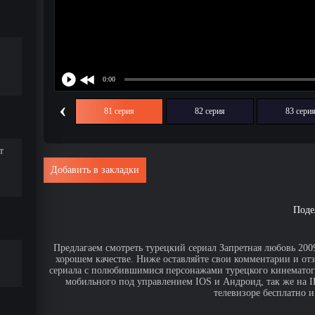
‹
80 серия
81 серия
82 серия
83 сери
т
Добавить в закладки
Поде
Предлагаем смотреть турецкий сериал Запретная любовь 2009
хорошем качестве. Ниже оставляйте свои комментарии и от
сериала с полюбившимися персонажами турецкого кинематогр
мобильного под управлением IOS и Андроид, так же на IPa
телевизоре бесплатно и