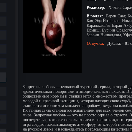
Режиссер:
Хилаль Сара
В ролях:
Берен Саат, К
Кая, Эда Йозеркан, Ильк
Караджакайя, Баран Акб
Ермиш, Бурчин Оралоглу
Зеррин Нишанджы, Уфук
Озвучка:
Дубляж - 81 
Запретная любовь — культовый турецкий сериал, который да
драматическими поворотами и эмоциональным накалом. Это 
общественным нормам и сталкивается с множеством преград.
молодой и красивой женщины, которая находит свою судьбу 
становятся источником множества проблем, ведь она влюбляе
Их тайная связь становится испытанием для всех членов се
мира. Запретная любовь — это не просто сериал о страсти. Э
е
последствиях, которые оставляют след в жизни каждого гер
игра создают захватывающую атмосферу, от которой невозм
на русском языке и наслаждайтесь потрясающим качеством 