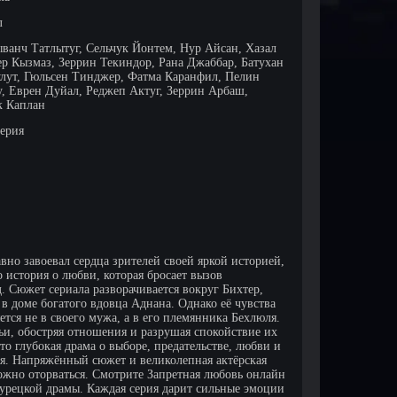
л
ыванч Татлытуг, Сельчук Йонтем, Нур Айсан, Хазал
ер Кызмаз, Зеррин Текиндор, Рана Джаббар, Батухан
улут, Гюльсен Тинджер, Фатма Каранфил, Пелин
, Еврен Дуйал, Реджеп Актуг, Зеррин Арбаш,
 Каплан
серия
вно завоевал сердца зрителей своей яркой историей,
история о любви, которая бросает вызов
 Сюжет сериала разворачивается вокруг Бихтер,
в доме богатого вдовца Аднана. Однако её чувства
тся не в своего мужа, а в его племянника Бехлюля.
мьи, обостряя отношения и разрушая спокойствие их
то глубокая драма о выборе, предательстве, любви и
оя. Напряжённый сюжет и великолепная актёрская
ожно оторваться. Смотрите Запретная любовь онлайн
турецкой драмы. Каждая серия дарит сильные эмоции