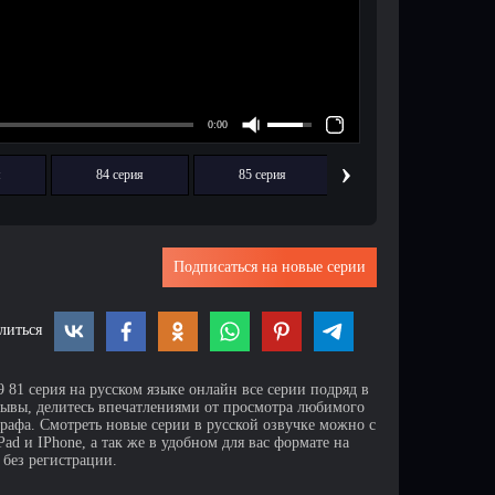
›
я
84 серия
85 серия
86 серия
Подписаться на новые серии
литься
 81 серия на русском языке онлайн все серии подряд в
зывы, делитесь впечатлениями от просмотра любимого
афа. Смотреть новые серии в русской озвучке можно с
d и IPhone, а так же в удобном для вас формате на
 без регистрации.