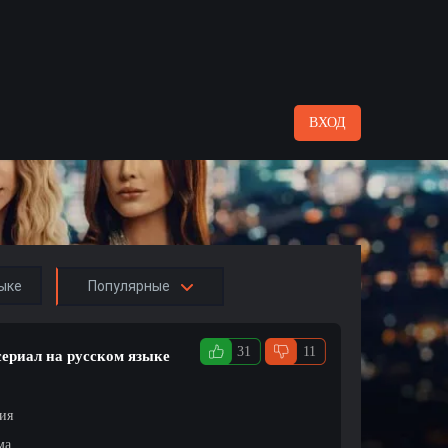
ВХОД
ыке
Популярные
31
11
сериал на русском языке
ция
ма