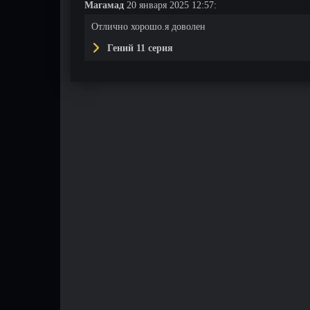
Магамад
20 января 2025 12:57:
Отлично хорошо.я доволен
Гений 11 серия