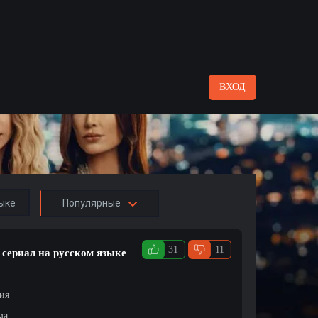
ВХОД
ыке
Популярные
31
11
 сериал на русском языке
ция
ма