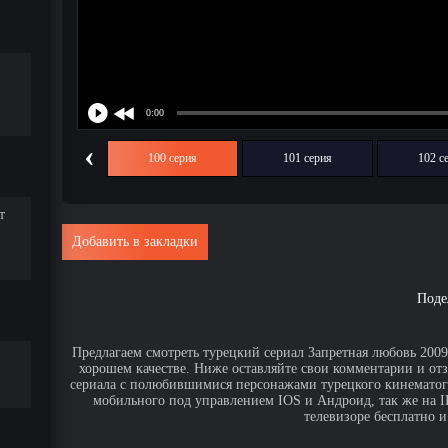
‹
99 серия
100 серия
101 серия
102 с
т
Добавить в закладки
Поде
Предлагаем смотреть турецкий сериал Запретная любовь 2009 
хорошем качестве. Ниже оставляйте свои комментарии и от
сериала с полюбившимися персонажами турецкого кинематогр
мобильного под управлением IOS и Андроид, так же на IPa
телевизоре бесплатно и