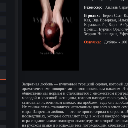
Режиссер:
Хилаль Сара
В ролях:
Берен Саат, К
Кая, Эда Йозеркан, Ильк
Караджакайя, Баран Акб
Ермиш, Бурчин Оралоглу
Зеррин Нишанджы, Уфук
Озвучка:
Дубляж - 100
Запретная любовь — культовый турецкий сериал, который да
драматическими поворотами и эмоциональным накалом. Это 
общественным нормам и сталкивается с множеством преград.
молодой и красивой женщины, которая находит свою судьбу 
становятся источником множества проблем, ведь она влюбляе
Их тайная связь становится испытанием для всех членов се
мира. Запретная любовь — это не просто сериал о страсти. Э
е
последствиях, которые оставляют след в жизни каждого гер
игра создают захватывающую атмосферу, от которой невозм
на русском языке и наслаждайтесь потрясающим качеством 