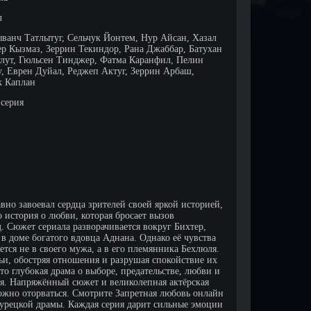
л
ыванч Татлытуг, Сельчук Йонтем, Нур Айсан, Хазал
ер Кызмаз, Зеррин Текиндор, Рана Джаббар, Батухан
улут, Гюльсен Тинджер, Фатма Каранфил, Пелин
, Еврен Дуйал, Реджеп Актуг, Зеррин Арбаш,
 Каплан
 серия
вно завоевал сердца зрителей своей яркой историей,
история о любви, которая бросает вызов
 Сюжет сериала разворачивается вокруг Бихтер,
в доме богатого вдовца Аднана. Однако её чувства
тся не в своего мужа, а в его племянника Бехлюля.
мьи, обостряя отношения и разрушая спокойствие их
то глубокая драма о выборе, предательстве, любви и
оя. Напряжённый сюжет и великолепная актёрская
ожно оторваться. Смотрите Запретная любовь онлайн
турецкой драмы. Каждая серия дарит сильные эмоции