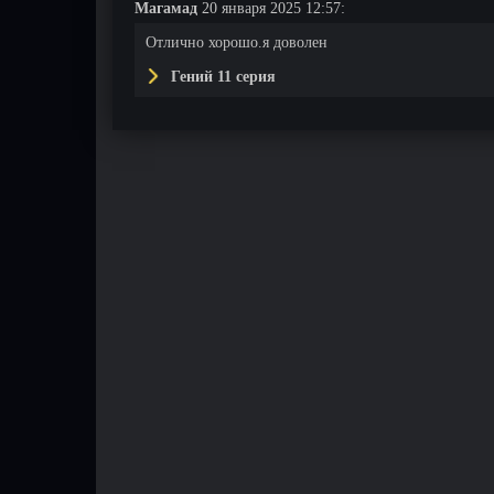
Магамад
20 января 2025 12:57:
Отлично хорошо.я доволен
Гений 11 серия