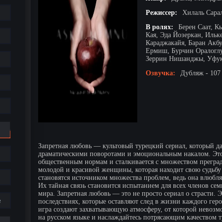
Режиссер:
Хилаль Сара
В ролях:
Берен Саат, К
Кая, Эда Йозеркан, Ильк
Караджакайя, Баран Акб
Ермиш, Бурчин Оралоглу
Зеррин Нишанджы, Уфук
Озвучка:
Дубляж - 107
Запретная любовь — культовый турецкий сериал, который да
драматическими поворотами и эмоциональным накалом. Это 
общественным нормам и сталкивается с множеством преград.
молодой и красивой женщины, которая находит свою судьбу 
становятся источником множества проблем, ведь она влюбляе
Их тайная связь становится испытанием для всех членов се
мира. Запретная любовь — это не просто сериал о страсти. Э
е
последствиях, которые оставляют след в жизни каждого гер
игра создают захватывающую атмосферу, от которой невозм
на русском языке и наслаждайтесь потрясающим качеством 