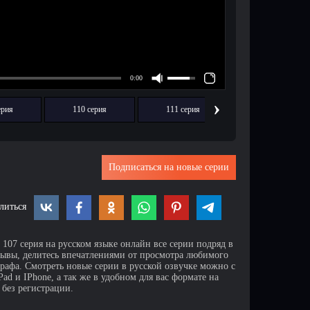
›
ерия
110 серия
111 серия
112 серия
Подписаться на новые серии
литься
107 серия на русском языке онлайн все серии подряд в
зывы, делитесь впечатлениями от просмотра любимого
афа. Смотреть новые серии в русской озвучке можно с
d и IPhone, а так же в удобном для вас формате на
 без регистрации.