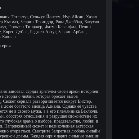
л
ыванч Татлытуг, Сельчук Йонтем, Нур Айсан, Хазал
ер Кызмаз, Зеррин Текиндор, Рана Джаббар, Батухан
улут, Гюльсен Тинджер, Фатма Каранфил, Пелин
, Еврен Дуйал, Реджеп Актуг, Зеррин Арбаш,
 Каплан
 серия
вно завоевал сердца зрителей своей яркой историей,
история о любви, которая бросает вызов
 Сюжет сериала разворачивается вокруг Бихтер,
в доме богатого вдовца Аднана. Однако её чувства
тся не в своего мужа, а в его племянника Бехлюля.
мьи, обостряя отношения и разрушая спокойствие их
то глубокая драма о выборе, предательстве, любви и
оя. Напряжённый сюжет и великолепная актёрская
ожно оторваться. Смотрите Запретная любовь онлайн
турецкой драмы. Каждая серия дарит сильные эмоции