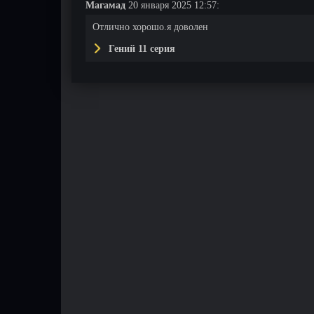
Магамад
20 января 2025 12:57:
Отлично хорошо.я доволен
Гений 11 серия