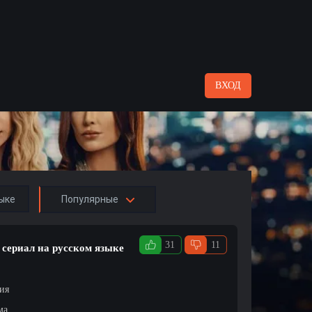
ВХОД
ыке
Популярные
31
11
 сериал на русском языке
ция
ма