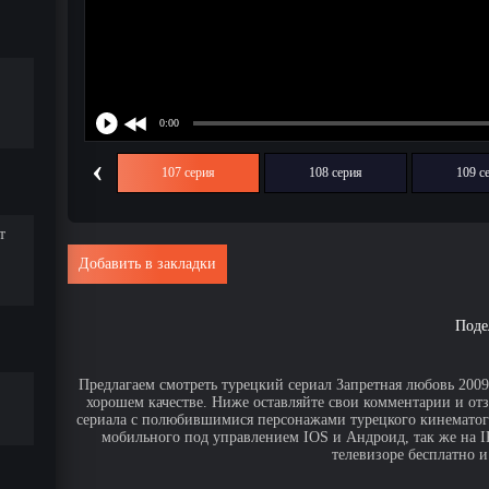
‹
106 серия
107 серия
108 серия
109 с
т
Добавить в закладки
Поде
Предлагаем смотреть турецкий сериал Запретная любовь 2009 
хорошем качестве. Ниже оставляйте свои комментарии и от
сериала с полюбившимися персонажами турецкого кинематогр
мобильного под управлением IOS и Андроид, так же на IPa
телевизоре бесплатно и