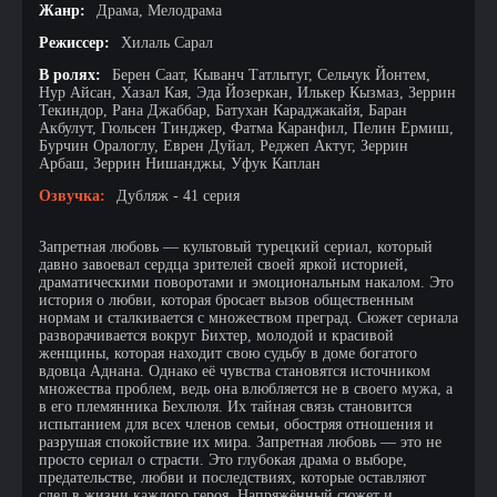
Жанр:
Драма, Мелодрама
Режиссер:
Хилаль Сарал
В ролях:
Берен Саат, Кыванч Татлытуг, Сельчук Йонтем,
Нур Айсан, Хазал Кая, Эда Йозеркан, Илькер Кызмаз, Зеррин
Текиндор, Рана Джаббар, Батухан Караджакайя, Баран
Акбулут, Гюльсен Тинджер, Фатма Каранфил, Пелин Ермиш,
Бурчин Оралоглу, Еврен Дуйал, Реджеп Актуг, Зеррин
Арбаш, Зеррин Нишанджы, Уфук Каплан
Озвучка:
Дубляж - 41 серия
Запретная любовь — культовый турецкий сериал, который
давно завоевал сердца зрителей своей яркой историей,
драматическими поворотами и эмоциональным накалом. Это
история о любви, которая бросает вызов общественным
нормам и сталкивается с множеством преград. Сюжет сериала
разворачивается вокруг Бихтер, молодой и красивой
женщины, которая находит свою судьбу в доме богатого
вдовца Аднана. Однако её чувства становятся источником
множества проблем, ведь она влюбляется не в своего мужа, а
в его племянника Бехлюля. Их тайная связь становится
испытанием для всех членов семьи, обостряя отношения и
разрушая спокойствие их мира. Запретная любовь — это не
просто сериал о страсти. Это глубокая драма о выборе,
предательстве, любви и последствиях, которые оставляют
след в жизни каждого героя. Напряжённый сюжет и