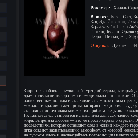
Режиссер:
Хилаль Сара
В ролях:
Берен Саат, К
Кая, Эда Йозеркан, Ильк
Караджакайя, Баран Акб
Ермиш, Бурчин Оралоглу
Зеррин Нишанджы, Уфук
Озвучка:
Дубляж - 144
Запретная любовь — культовый турецкий сериал, который да
драматическими поворотами и эмоциональным накалом. Это 
общественным нормам и сталкивается с множеством преград.
молодой и красивой женщины, которая находит свою судьбу 
становятся источником множества проблем, ведь она влюбляе
Их тайная связь становится испытанием для всех членов се
мира. Запретная любовь — это не просто сериал о страсти. Э
е
последствиях, которые оставляют след в жизни каждого гер
игра создают захватывающую атмосферу, от которой невозм
на русском языке и наслаждайтесь потрясающим качеством 