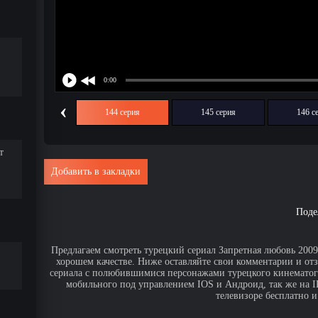
‹
143 серия
144 серия
145 серия
146 с
т
Добавить в закладки
Поде
Предлагаем смотреть турецкий сериал Запретная любовь 2009 
хорошем качестве. Ниже оставляйте свои комментарии и от
сериала с полюбившимися персонажами турецкого кинематогр
мобильного под управлением IOS и Андроид, так же на IPa
телевизоре бесплатно и