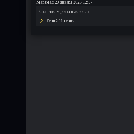
Магамад
20 января 2025 12:57:
Отлично хорошо.я доволен
Гений 11 серия