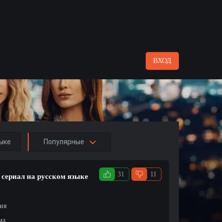
ВХОД
ыке
Популярные
31
11
 сериал на русском языке
ция
ма