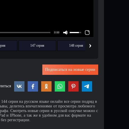
›
ерия
147 серия
148 серия
149 серия
Подписаться на новые серии
литься
144 серия на русском языке онлайн все серии подряд в
зывы, делитесь впечатлениями от просмотра любимого
афа. Смотреть новые серии в русской озвучке можно с
d и IPhone, а так же в удобном для вас формате на
 без регистрации.