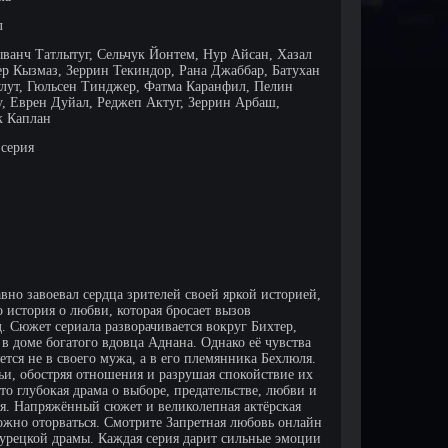
л
ыванч Татлытуг, Сельчук Йонтем, Нур Айсан, Хазал
ер Кызмаз, Зеррин Текиндор, Рана Джаббар, Батухан
улут, Гюльсен Тинджер, Фатма Каранфил, Пелин
, Еврен Дуйал, Реджеп Актуг, Зеррин Арбаш,
 Каплан
 серия
вно завоевал сердца зрителей своей яркой историей,
история о любви, которая бросает вызов
 Сюжет сериала разворачивается вокруг Бихтер,
в доме богатого вдовца Аднана. Однако её чувства
тся не в своего мужа, а в его племянника Бехлюля.
мьи, обостряя отношения и разрушая спокойствие их
то глубокая драма о выборе, предательстве, любви и
оя. Напряжённый сюжет и великолепная актёрская
ожно оторваться. Смотрите Запретная любовь онлайн
турецкой драмы. Каждая серия дарит сильные эмоции