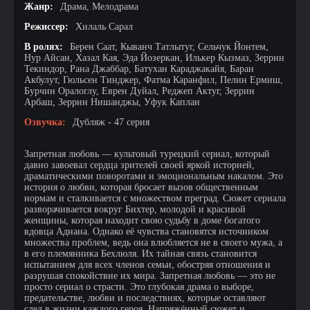
Жанр:
Драма, Мелодрама
Режиссер:
Хилаль Сарал
В ролях:
Берен Саат, Кыванч Татлытуг, Сельчук Йонтем,
Нур Айсан, Хазал Кая, Эда Йозеркан, Илькер Кызмаз, Зеррин
Текиндор, Рана Джаббар, Батухан Караджакайя, Баран
Акбулут, Гюльсен Тинджер, Фатма Каранфил, Пелин Ермиш,
Бурчин Оралоглу, Еврен Дуйал, Реджеп Актуг, Зеррин
Арбаш, Зеррин Нишанджы, Уфук Каплан
Озвучка:
Дубляж - 47 серия
Запретная любовь — культовый турецкий сериал, который
давно завоевал сердца зрителей своей яркой историей,
драматическими поворотами и эмоциональным накалом. Это
история о любви, которая бросает вызов общественным
нормам и сталкивается с множеством преград. Сюжет сериала
разворачивается вокруг Бихтер, молодой и красивой
женщины, которая находит свою судьбу в доме богатого
вдовца Аднана. Однако её чувства становятся источником
множества проблем, ведь она влюбляется не в своего мужа, а
в его племянника Бехлюля. Их тайная связь становится
испытанием для всех членов семьи, обостряя отношения и
разрушая спокойствие их мира. Запретная любовь — это не
просто сериал о страсти. Это глубокая драма о выборе,
предательстве, любви и последствиях, которые оставляют
след в жизни каждого героя. Напряжённый сюжет и