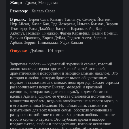
Жанр:
Драма, Мелодрама
Режиссер:
Хилаль Сарал
В ролях:
Берен Саат, Кыванч Татлытуг, Сельчук Йонтем,
Нур Айсан, Хазал Кая, Эда Йозеркан, Илькер Кызмаз, Зеррин
Текиндор, Рана Джаббар, Батухан Караджакайя, Баран
Акбулут, Гюльсен Тинджер, Фатма Каранфил, Пелин Ермиш,
Бурчин Оралоглу, Еврен Дуйал, Реджеп Актуг, Зеррин
Арбаш, Зеррин Нишанджы, Уфук Каплан
Озвучка:
Дубляж - 101 серия
Запретная любовь — культовый турецкий сериал, который
давно завоевал сердца зрителей своей яркой историей,
драматическими поворотами и эмоциональным накалом. Это
история о любви, которая бросает вызов общественным
нормам и сталкивается с множеством преград. Сюжет сериала
разворачивается вокруг Бихтер, молодой и красивой
женщины, которая находит свою судьбу в доме богатого
вдовца Аднана. Однако её чувства становятся источником
множества проблем, ведь она влюбляется не в своего мужа, а
в его племянника Бехлюля. Их тайная связь становится
испытанием для всех членов семьи, обостряя отношения и
разрушая спокойствие их мира. Запретная любовь — это не
просто сериал о страсти. Это глубокая драма о выборе,
предательстве, любви и последствиях, которые оставляют
след в жизни каждого героя. Напряжённый сюжет и