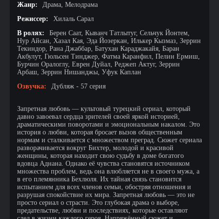
Жанр:
Драма, Мелодрама
Режиссер:
Хилаль Сарал
В ролях:
Берен Саат, Кыванч Татлытуг, Сельчук Йонтем,
Нур Айсан, Хазал Кая, Эда Йозеркан, Илькер Кызмаз, Зеррин
Текиндор, Рана Джаббар, Батухан Караджакайя, Баран
Акбулут, Гюльсен Тинджер, Фатма Каранфил, Пелин Ермиш,
Бурчин Оралоглу, Еврен Дуйал, Реджеп Актуг, Зеррин
Арбаш, Зеррин Нишанджы, Уфук Каплан
Озвучка:
Дубляж - 57 серия
Запретная любовь — культовый турецкий сериал, который
давно завоевал сердца зрителей своей яркой историей,
драматическими поворотами и эмоциональным накалом. Это
история о любви, которая бросает вызов общественным
нормам и сталкивается с множеством преград. Сюжет сериала
разворачивается вокруг Бихтер, молодой и красивой
женщины, которая находит свою судьбу в доме богатого
вдовца Аднана. Однако её чувства становятся источником
множества проблем, ведь она влюбляется не в своего мужа, а
в его племянника Бехлюля. Их тайная связь становится
испытанием для всех членов семьи, обостряя отношения и
разрушая спокойствие их мира. Запретная любовь — это не
просто сериал о страсти. Это глубокая драма о выборе,
предательстве, любви и последствиях, которые оставляют
след в жизни каждого героя. Напряжённый сюжет и