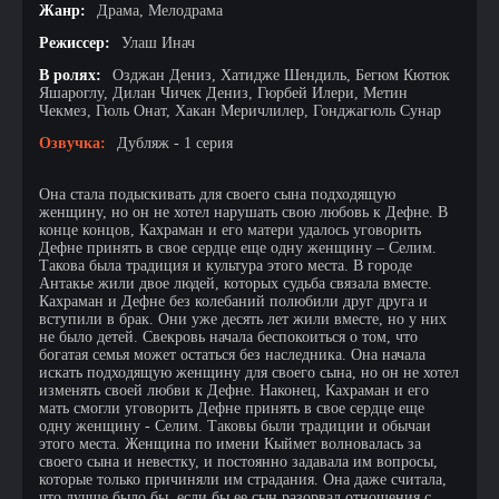
Жанр:
Драма, Мелодрама
Режиссер:
Улаш Инач
В ролях:
Озджан Дениз, Хатидже Шендиль, Бегюм Кютюк
Яшароглу, Дилан Чичек Дениз, Гюрбей Илери, Метин
Чекмез, Гюль Онат, Хакан Меричлилер, Гонджагюль Сунар
Озвучка:
Дубляж - 1 серия
Она стала подыскивать для своего сына подходящую
женщину, но он не хотел нарушать свою любовь к Дефне. В
конце концов, Кахраман и его матери удалось уговорить
Дефне принять в свое сердце еще одну женщину – Селим.
Такова была традиция и культура этого места. В городе
Антакье жили двое людей, которых судьба связала вместе.
Кахраман и Дефне без колебаний полюбили друг друга и
вступили в брак. Они уже десять лет жили вместе, но у них
не было детей. Свекровь начала беспокоиться о том, что
богатая семья может остаться без наследника. Она начала
искать подходящую женщину для своего сына, но он не хотел
изменять своей любви к Дефне. Наконец, Кахраман и его
мать смогли уговорить Дефне принять в свое сердце еще
одну женщину - Селим. Таковы были традиции и обычаи
этого места. Женщина по имени Кыймет волновалась за
своего сына и невестку, и постоянно задавала им вопросы,
которые только причиняли им страдания. Она даже считала,
что лучше было бы, если бы ее сын разорвал отношения с