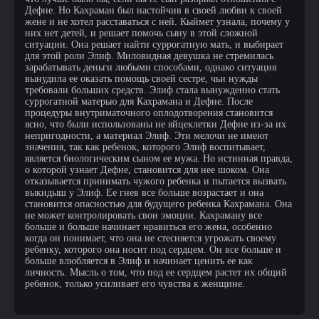
Дефне. Но Кахраман был настойчив в своей любви к своей
жене и не хотел расставаться с ней. Кыймет узнала, почему у
них нет детей, и решает помочь сыну в этой сложной
ситуации. Она решает найти суррогатную мать, и выбирает
для этой роли Элиф. Миловидная девушка не стремилась
зарабатывать деньги любыми способами, однако ситуация
вынудила ее оказать помощь своей сестре, чьи нужды
требовали больших средств. Элиф стала вынужденно стать
суррогатной матерью для Кахрамана и Дефне. После
процедуры внутриматочного оплодотворения становится
ясно, что были использованы не яйцеклетки Дефне из-за их
непригодности, а материал Элиф. Эти мелочи не имеют
значения, так как ребенок, которого Элиф воспитывает,
является биологическим сыном ее мужа. Но истинная правда,
о которой узнает Дефне, становится для нее шоком. Она
отказывается принимать чужого ребенка и пытается вызвать
выкидыш у Элиф. Ее гнев все больше возрастает и она
становится опасностью для будущего ребенка Кахрамана. Она
не может контролировать свои эмоции. Кахраману все
больше и больше начинает нравиться его жена, особенно
когда он понимает, что она не стесняется угрожать своему
ребенку, которого она носит под сердцем. Он все больше и
больше влюбляется в Элиф и начинает ценить ее как
личность. Мысль о том, что под ее сердцем растет их общий
ребенок, только усиливает его чувства к женщине.