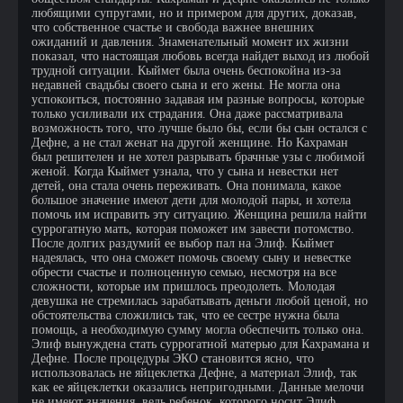
любящими супругами, но и примером для других, доказав,
что собственное счастье и свобода важнее внешних
ожиданий и давления. Знаменательный момент их жизни
показал, что настоящая любовь всегда найдет выход из любой
трудной ситуации. Кыймет была очень беспокойна из-за
недавней свадьбы своего сына и его жены. Не могла она
успокоиться, постоянно задавая им разные вопросы, которые
только усиливали их страдания. Она даже рассматривала
возможность того, что лучше было бы, если бы сын остался с
Дефне, а не стал женат на другой женщине. Но Кахраман
был решителен и не хотел разрывать брачные узы с любимой
женой. Когда Кыймет узнала, что у сына и невестки нет
детей, она стала очень переживать. Она понимала, какое
большое значение имеют дети для молодой пары, и хотела
помочь им исправить эту ситуацию. Женщина решила найти
суррогатную мать, которая поможет им завести потомство.
После долгих раздумий ее выбор пал на Элиф. Кыймет
надеялась, что она сможет помочь своему сыну и невестке
обрести счастье и полноценную семью, несмотря на все
сложности, которые им пришлось преодолеть. Молодая
девушка не стремилась зарабатывать деньги любой ценой, но
обстоятельства сложились так, что ее сестре нужна была
помощь, а необходимую сумму могла обеспечить только она.
Элиф вынуждена стать суррогатной матерью для Кахрамана и
Дефне. После процедуры ЭКО становится ясно, что
использовалась не яйцеклетка Дефне, а материал Элиф, так
как ее яйцеклетки оказались непригодными. Данные мелочи
не имеют значения, ведь ребенок, которого носит Элиф,