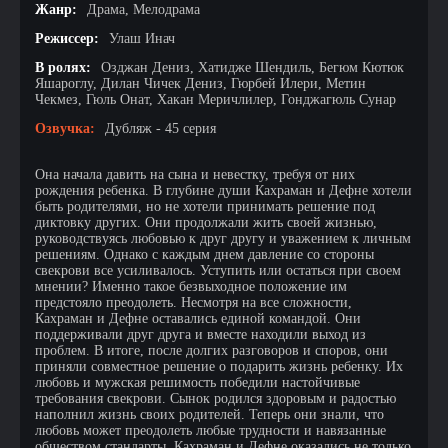
Жанр:
Драма, Мелодрама
Режиссер:
Улаш Инач
В ролях:
Озджан Дениз, Хатидже Шендиль, Бегюм Кютюк
Яшароглу, Дилан Чичек Дениз, Гюрбей Илери, Метин
Чекмез, Гюль Онат, Хакан Меричлилер, Гонджагюль Сунар
Озвучка:
Дубляж - 45 серия
Она начала давить на сына и невестку, требуя от них
рождения ребенка. В глубине души Кахраман и Дефне хотели
быть родителями, но не хотели принимать решение под
диктовку других. Они продолжали жить своей жизнью,
руководствуясь любовью к друг другу и уважением к личным
решениям. Однако с каждым днем давление со стороны
свекрови все усиливалось. Уступить или остаться при своем
мнении? Именно такое безвыходное положение им
предстояло преодолеть. Несмотря на все сложности,
Кахраман и Дефне оставались единой командой. Они
поддерживали друг друга и вместе находили выход из
проблем. В итоге, после долгих разговоров и споров, они
приняли совместное решение о подарить жизнь ребенку. Их
любовь и мужская решимость победили настойчивые
требования свекрови. Сынок родился здоровым и радостью
наполнил жизнь своих родителей. Теперь они знали, что
любовь может преодолеть любые трудности и навязанные
обществом стандарты. Кахраман и Дефне оказались не только