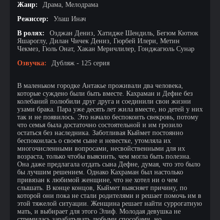
Жанр:
Драма, Мелодрама
Режиссер:
Улаш Инач
В ролях:
Озджан Дениз, Хатидже Шендиль, Бегюм Кютюк
Яшароглу, Дилан Чичек Дениз, Гюрбей Илери, Метин
Чекмез, Гюль Онат, Хакан Меричлилер, Гонджагюль Сунар
Озвучка:
Дубляж - 125 серия
В маленьком городке Антакье проживали два человека,
которые суждено были быть вместе. Кахраман и Дефне без
колебаний полюбили друг друга и соединили свои жизни
узами брака. Пара уже десять лет жила вместе, но детей у них
так и не появилось. Это начало беспокоить свекровь, потому
что семья была достаточно состоятельной и им грозило
остаться без наследника. Заботливая Кыймет постоянно
беспокоилась о своем сыне и невестке, утомляла их
многочисленными вопросами, несвойственными для их
возраста, только чтобы выяснить, чем могла быть полезна.
Она даже предлагала отдать сына Дефне, думая, что это было
бы лучшим решением. Однако Кахраман был настолько
привязан к любимой женщине, что не хотел ни о чем
слышать. В конце концов, Кыймет выясняет причину, по
которой они пока не стали родителями и решает помочь им в
этой тяжелой ситуации. Женщина решает найти суррогатную
мать, и выбирает для этого Элиф. Молодая девушка не
стремилась зарабатывать любыми способами, но