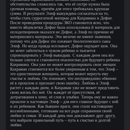
обстоятельства сложились так, что её сестре нужна была
срочная помощь, причём для этого требовалась крупная
сумма. В результате Элиф вынуждена согласиться на то,
чтобы стать суррогатной матерью для Кахрамана и Дефне.
После проведения процедуры ЭКО становится ясно, что
вместо яйцеклетки Дефне была использована й материаль для
оплодотворения оказался не Дефне, а Элиф по причине её
материнского материала. Эти мелочи не имеют значения,
потому что для Дефне это означает биологического сына
Элиф. Но когда правда всплывает, Дефне ощущает шок. Она
не хочет заботиться о чужом ребенке и пытается
спровоцировать у Элиф выкидыш. С каждым днем она все
больше злится и становится опасностью для будущего ребенка
Кахрамана. Она уже не может контролировать свои эмоции.
Кахраман становится все более уверенным в том, что Элиф –
это единственная женщина, которая может вернуть ему
счастье и любовь. Он понимает, что несправедливо обвинял
её в прошлом и признает свою ошибку. Любовь к Элиф
растет с каждым днем, и Кахраман уже не может представить
свою жизнь без неё. Он жаждет её присутствия, её
дотрагивания к нему, её слов и улыбки. Теперь ему не важно
прошлое и настоящее Элиф – для него главное будущее с ней
и их ребенком. Как бывшие враги, они стали настоящими
возлюбленными, готовыми на все ради сохранения своей
любви и семьи. И каждый день они доказывают друг другу,
что выбрали правильный путь – путь к счастью и долгой
любви.