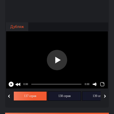
Дубляж
‹
›
ия
137 серия
138 серия
139 серия