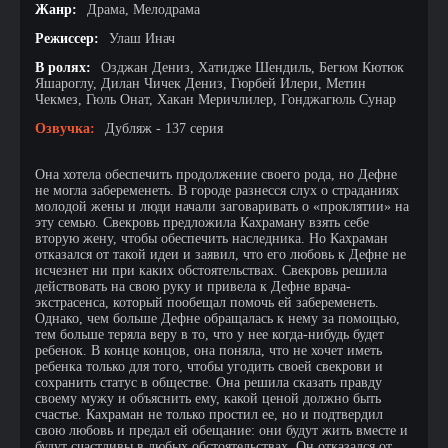
Жанр:
Драма, Мелодрама
Режиссер:
Улаш Инач
В ролях:
Озджан Дениз, Хатидже Шендиль, Бегюм Кютюк
Яшароглу, Дилан Чичек Дениз, Гюрбей Илери, Метин
Чекмез, Гюль Онат, Хакан Меричлилер, Гонджагюль Сунар
Озвучка:
Дубляж - 137 серия
Она хотела обеспечить продолжение своего рода, но Дефне
не могла забеременеть. В городе разнесся слух о страданиях
молодой жены и люди начали заговаривать о «проклятии» на
эту семью. Свекровь предложила Кахраману взять себе
вторую жену, чтобы обеспечить наследника. Но Кахраман
отказался от такой идеи и заявил, что его любовь к Дефне не
исчезнет ни при каких обстоятельствах. Свекровь решила
действовать на свою руку и привела к Дефне врача-
экстрасенса, который пообещал помочь ей забеременеть.
Однако, чем больше Дефне обращалась к нему за помощью,
тем больше теряла веру в то, что у нее когда-нибудь будет
ребенок. В конце концов, она поняла, что не хочет иметь
ребенка только для того, чтобы угодить своей свекрови и
сохранить статус в обществе. Она решила сказать правду
своему мужу и объяснить ему, какой ценой должно быть
счастье. Кахраман не только простил ее, но и подтвердил
свою любовь и предал ей обещание: они будут жить вместе и
будут счастливы в любых обстоятельствах. Он отказался от