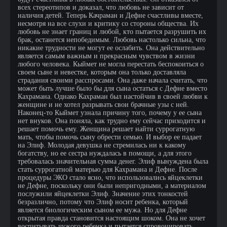
всех стереотипов и доказал, что любовь не зависит от
наличия детей. Теперь Качраман и Дефне счастливы вместе,
несмотря на все слухи и критику со стороны общества. Их
любовь не знает границ и любой, кто пытается разрушить их
брак, останется непобедимым. Любовь настолько сильна, что
никакие трудности не могут ее ослабить. Она действительно
является самым важным и прекрасным чувством в жизни
любого человека. Кыймет не могла перестать беспокоиться о
своем сыне и невестке, которым она только доставляла
страдания своими расспросами. Она даже начала считать, что
может быть лучше было бы для сына остаться с Дефне вместо
Кахрамана. Однако Кахраман был настойчив в своей любви к
женщине и не хотел разрывать свои брачные узы с ней.
Наконец-то Кыймет узнала причину того, почему у ее сына
нет внуков. Она поняла, как трудно ему сейчас приходится и
решает помочь ему. Женщина решает найти суррогатную
мать, чтобы помочь сыну обрести семью. И выбор ее падает
на Элиф. Молодая девушка не стремилась ни к какому
богатству, но ее сестра нуждалась в помощи, а для этого
требовалась значительная сумма денег. Элиф вынуждена была
стать суррогатной матерью для Кахрамана и Дефне. После
процедуры ЭКО стало ясно, что использовались яйцеклетки
не Дефне, поскольку они были непригодными, а материалом
послужили яйцеклетки Элиф. Значение этих тонкостей
безразлично, потому что Элиф носит ребенка, который
является биологическим сыном ее мужа. Но для Дефне
открытая правда становится настоящим шоком. Она не хочет
воспитывать чужого ребенка и пытается спровоцировать