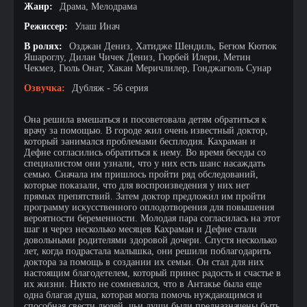
Жанр:
Драма, Мелодрама
Режиссер:
Улаш Инач
В ролях:
Озджан Дениз, Хатидже Шендиль, Бегюм Кютюк
Яшароглу, Дилан Чичек Дениз, Гюрбей Илери, Метин
Чекмез, Гюль Онат, Хакан Меричлилер, Гонджагюль Сунар
Озвучка:
Дубляж - 56 серия
Она решила вмешаться и посоветовала детям обратиться к
врачу за помощью. В городе жил очень известный доктор,
который занимался проблемами бесплодия. Кахраман и
Дефне согласились обратиться к нему. Во время беседы со
специалистом они узнали, что у них есть шанс насаждать
семью. Сначала им пришлось пройти ряд обследований,
которые показали, что для воспроизведения у них нет
прямых препятствий. Затем доктор предложил им пройти
программу искусственного оплодотворения для повышения
вероятности беременности. Молодая пара согласилась на этот
шаг и через несколько месяцев Кахраман и Дефне стали
довольными родителями здоровой дочери. Спустя несколько
лет, когда подрастала малышка, они решили поблагодарить
доктора за помощь в создании их семьи. Он стал для них
настоящим благодетелем, который принес радость и счастье в
их жизни. Никто не сомневался, что в Антакье была еще
одна благая душа, которая могла помочь нуждающимся и
способная свести людей, чьи души были предназначены быть