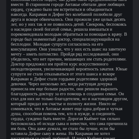
вместе. В старинном городе Антакье обитали двое любящих
сердец, суждено было им встретиться и объединиться
навсегда. Кахраман и Дефне без колебаний полюбили друг
друга и вскоре обвенчались. Они прожили уже целых десять
лет, но у них так и не появилось детей. Свекровь, беспокоясь
о наследии своей богатой семьи, решила вмешаться и
порекомендовала молодым обратиться за помощью к врачу. В
городе был знаменитый доктор, специализирующийся на
бесплодии. Молодые супруги согласились на его
консультацию. Они узнали, что у них есть шанс на заветную
мечту – иметь потомство. Пройдя ряд исследований, они
убедились, что нет причин, мешающих им стать родителями.
Доктор предложил им пройти курс искусственного
оплодотворения, увеличивающий вероятность зачатия. Юные
супруги не стали отказываться от этого шанса и вскоре
Кахраман и Дефне стали гордыми родителями здоровой
девочки. Через несколько лет, когда растущая дочурка
принесла им еще больше радости, они решили выразить
благодарность доктору за его помощь в создании семьи. Он
стал для них не только благодетелем, но и настоящим другом,
который придал им счастье и полноту жизни. Никто не
сомневался, что в Антакье живет еще одна добрая и чуткая
душа, способная помочь тем, кто в нужде, и соединить
сердца, суждено быть вместе. Дорогая Кыймет так сильно
беспокоилась об исходе сына и невестки, что сама причинила
им боль. Она даже думала, не стало бы лучше, если бы
оставила Дефне сыну в жены. Но Кахраман не хотел
расставаться со своей любимой. И тогда Кыймет узнает