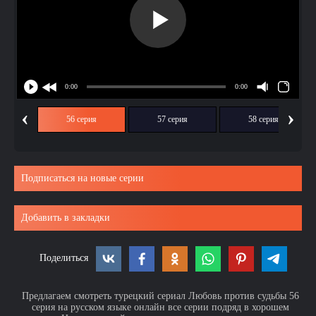
‹
›
ия
56 серия
57 серия
58 серия
Подписаться на новые серии
Добавить в закладки
Поделиться
Предлагаем смотреть турецкий сериал Любовь против судьбы 56
серия на русском языке онлайн все серии подряд в хорошем