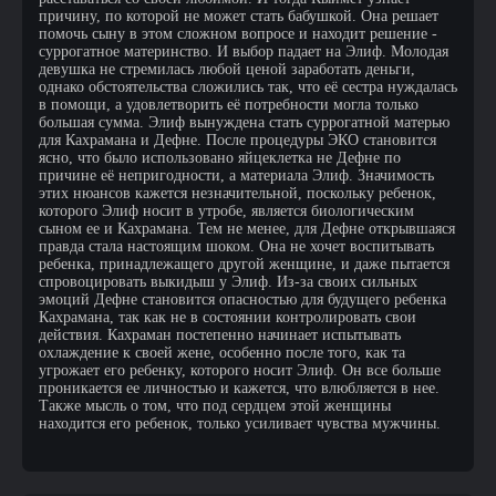
причину, по которой не может стать бабушкой. Она решает
помочь сыну в этом сложном вопросе и находит решение -
суррогатное материнство. И выбор падает на Элиф. Молодая
девушка не стремилась любой ценой заработать деньги,
однако обстоятельства сложились так, что её сестра нуждалась
в помощи, а удовлетворить её потребности могла только
большая сумма. Элиф вынуждена стать суррогатной матерью
для Кахрамана и Дефне. После процедуры ЭКО становится
ясно, что было использовано яйцеклетка не Дефне по
причине её непригодности, а материала Элиф. Значимость
этих нюансов кажется незначительной, поскольку ребенок,
которого Элиф носит в утробе, является биологическим
сыном ее и Кахрамана. Тем не менее, для Дефне открывшаяся
правда стала настоящим шоком. Она не хочет воспитывать
ребенка, принадлежащего другой женщине, и даже пытается
спровоцировать выкидыш у Элиф. Из-за своих сильных
эмоций Дефне становится опасностью для будущего ребенка
Кахрамана, так как не в состоянии контролировать свои
действия. Кахраман постепенно начинает испытывать
охлаждение к своей жене, особенно после того, как та
угрожает его ребенку, которого носит Элиф. Он все больше
проникается ее личностью и кажется, что влюбляется в нее.
Также мысль о том, что под сердцем этой женщины
находится его ребенок, только усиливает чувства мужчины.