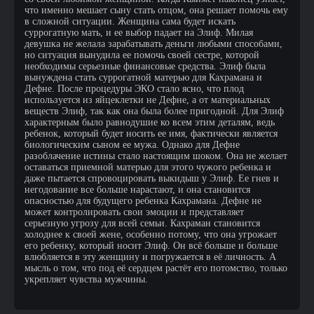
что именно мешает сыну стать отцом, она решает помочь ему
в сложной ситуации. Женщина сама будет искать
суррогатную мать, и ее выбор падает на Элиф. Милая
девушка не желала зарабатывать деньги любыми способами,
но ситуация вынудила ее помочь своей сестре, которой
необходимы серьезные финансовые средства. Элиф была
вынуждена стать суррогатной матерью для Кахрамана и
Дефне. После процедуры ЭКО стало ясно, что плод
используется из яйцеклетки не Дефне, а от материальных
веществ Элиф, так как она была более пригодной. Для Элиф
характерным было равнодушие ко всем этим деталям, ведь
ребенок, который будет носить ее имя, фактически является
биологическим сыном ее мужа. Однако для Дефне
разоблачение истины стало настоящим шоком. Она не желает
оставаться приемной матерью для этого чужого ребенка и
даже пытается спровоцировать выкидыш у Элиф. Ее гнев и
негодование все больше нарастают, и она становится
опасностью для будущего ребенка Кахрамана. Дефне не
может контролировать свои эмоции и представляет
серьезную угрозу для всей семьи. Кахраман становится
холоднее к своей жене, особенно потому, что она угрожает
его ребенку, который носит Элиф. Он всё больше и больше
влюбляется в эту женщину и погружается в её личность. А
мысль о том, что под её сердцем растёт его потомство, только
укрепляет чувства мужчины.