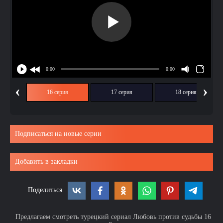
‹
›
ия
16 серия
17 серия
18 серия
Подписаться на новые серии
Добавить в закладки
Поделиться
Предлагаем смотреть турецкий сериал Любовь против судьбы 16