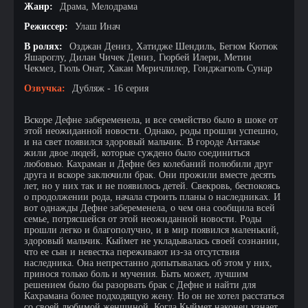
Жанр:
Драма, Мелодрама
Режиссер:
Улаш Инач
В ролях:
Озджан Дениз, Хатидже Шендиль, Бегюм Кютюк
Яшароглу, Дилан Чичек Дениз, Гюрбей Илери, Метин
Чекмез, Гюль Онат, Хакан Меричлилер, Гонджагюль Сунар
Озвучка:
Дубляж - 16 серия
Вскоре Дефне забеременела, и все семейство было в шоке от
этой неожиданной новости. Однако, роды прошли успешно,
и на свет появился здоровый мальчик. В городе Антакье
жили двое людей, которые суждено было соединиться
любовью. Кахраман и Дефне без колебаний полюбили друг
друга и вскоре заключили брак. Они прожили вместе десять
лет, но у них так и не появилось детей. Свекровь, беспокоясь
о продолжении рода, начала строить планы о наследниках. И
вот однажды Дефне забеременела, о чем она сообщила всей
семье, потрясшейся от этой неожиданной новости. Роды
прошли легко и благополучно, и в мир появился маленький,
здоровый мальчик. Кыймет не укладывалась своей сознании,
что ее сын и невестка переживают из-за отсутствия
наследника. Она непрестанно допытывалась об этом у них,
принося только боль и мучения. Быть может, лучшим
решением было бы разорвать брак с Дефне и найти для
Кахрамана более подходящую жену. Но он не хотел расстаться
со своей любимой женщиной. Когда Кыймет наконец узнает,