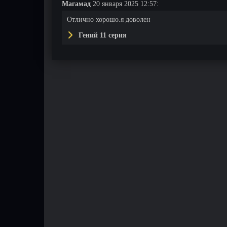
Магамад
20 января 2025 12:57:
Отлично хорошо.я доволен
Гений 11 серия