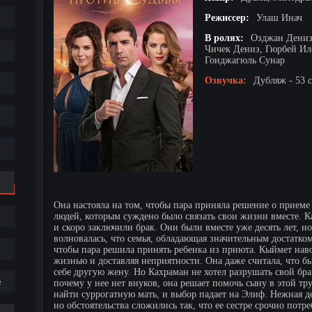
Режиссер:
Улаш Инач
В ролях:
Озджан Дениз
Чичек Дениз, Гюрбей Ил
Гонджагюль Сунар
Озвучка:
Дубляж - 53 
Она настояла на том, чтобы пара приняла решение о приеме
людей, которым суждено было связать свои жизни вместе. 
и скоро заключили брак. Они были вместе уже десять лет, но
волновалась, что семья, обладающая значительным достатком
чтобы пара решила принять ребенка из приюта. Кыймет навод
жизнью и доставляя неприятности. Она даже считала, что б
себе другую жену. Но Кахраман не хотел разрушать свой бр
е
почему у нее нет внуков, она решает помочь сыну в этой 
найти суррогатную мать, и выбор падает на Элиф. Нежная д
но обстоятельства сложились так, что ее сестре срочно пот