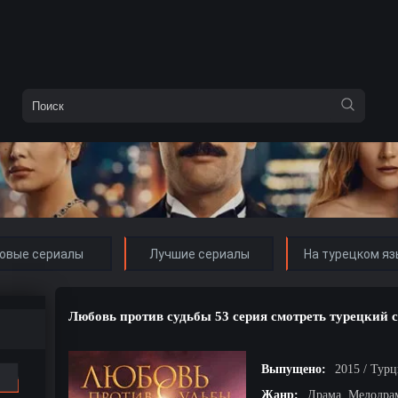
овые сериалы
Лучшие сериалы
На турецком яз
Любовь против судьбы 53 серия смотреть турецкий 
Выпущено:
2015 / Тур
Жанр:
Драма, Мелодра