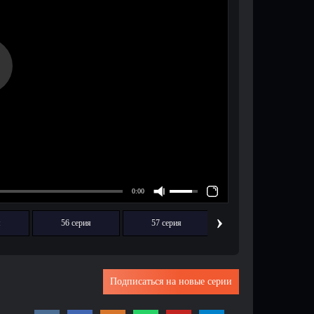
›
я
56 серия
57 серия
58 серия
Подписаться на новые серии