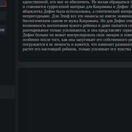
единственной, кто мог ее обеспечить. Не желая обращаться 
и становится суррогатной матерью для Кахрамана и Дефне. 
яйцеклетка Дефне была использована, а генетический матер
непригодными. Для Элиф все эти нюансы не имели значения,
биологическим сыном ее мужа Кахрамана. Но для Дефне отк
возможность воспитания чужого ребенка и даже пытается с
ов
разочарование только усиливаются, и она представляет серь
Дефне больше не может контролировать свои эмоции и пове
особенно после того, как она запугивает его собственного 
погружается в ее личность и кажется, что начинает развиват
растет его настоящий ребенок, только усиливает его чувств