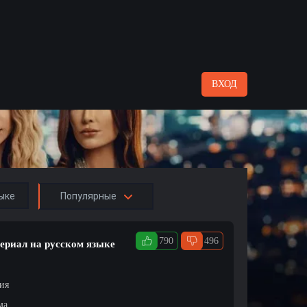
ВХОД
ыке
Популярные
790
496
сериал на русском языке
ция
ма