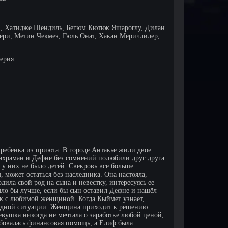
, Хатидже Шендиль, Бегюм Кютюк Яшароглу, Дилан
ери, Метин Чекмез, Гюль Онат, Хакан Меричлилер,
серия
 ребенка из приюта. В городе Антакье жили двое
Кахраман и Дефне без сомнений полюбили друг друга
 у них не было детей. Свекровь все больше
, может остаться без наследника. Она настояла,
ила свой род на сына и невестку, интересуясь ее
ыло бы лучше, если бы сын оставил Дефне и нашёл
ак с любимой женщиной. Когда Кыймет узнает,
трудной ситуации. Женщина приходит к решению
евушка никогда не мечтала о заработке любой ценой,
ребовалась финансовая помощь, а Елиф была