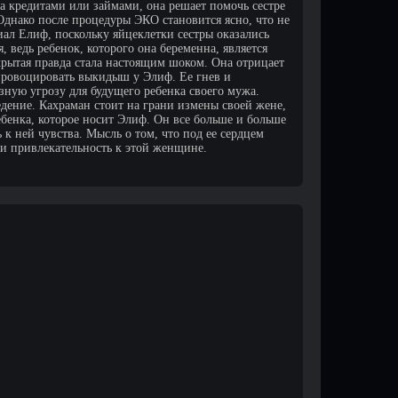
за кредитами или займами, она решает помочь сестре
Однако после процедуры ЭКО становится ясно, что не
иал Елиф, поскольку яйцеклетки сестры оказались
 ведь ребенок, которого она беременна, является
рытая правда стала настоящим шоком. Она отрицает
провоцировать выкидыш у Элиф. Ее гнев и
езную угрозу для будущего ребенка своего мужа.
дение. Кахраман стоит на грани измены своей жене,
ребенка, которое носит Элиф. Он все больше и больше
ь к ней чувства. Мысль о том, что под ее сердцем
а и привлекательность к этой женщине.