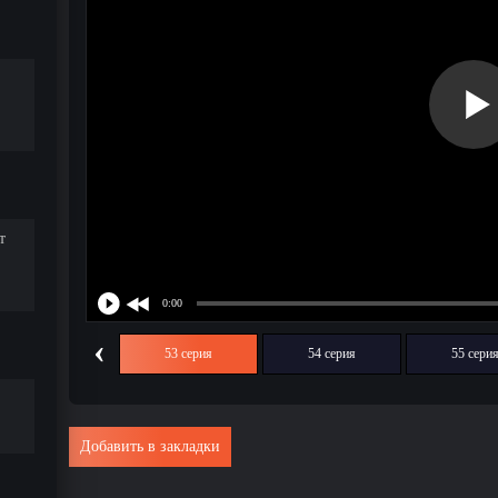
т
‹
52 серия
53 серия
54 серия
55 сери
Добавить в закладки