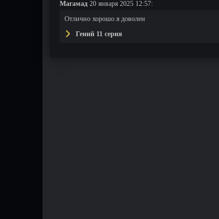
Магамад
20 января 2025 12:57:
Отлично хорошо.я доволен
Гений 11 серия