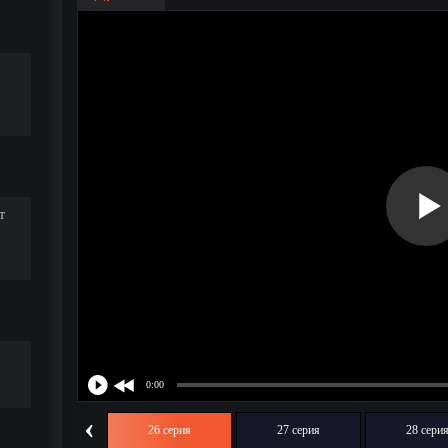
т
‹
25 серия
26 серия
27 серия
28 сери