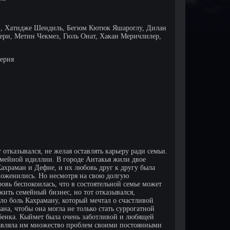
, Хатидже Шендиль, Бегюм Кютюк Яшароглу, Дилан
ери, Метин Чекмез, Гюль Онат, Хакан Меричлилер,
серия
отказывался, не желая оставлять карьеру ради семьи.
семейной идиллии. В городе Антакья жили двое
ахраман и Дефне, и их любовь друг к другу была
поженились. Но несмотря на свою долгую
ровь беспокоилась, что в состоятельной семье может
жить семейный бизнес, но тот отказывался,
ло боль Кахраману, который мечтал о счастливой
ана, чтобы она могла не только стать суррогатной
ебенка. Кыймет была очень заботливой и любящей
ставляла им множество проблем своими постоянными