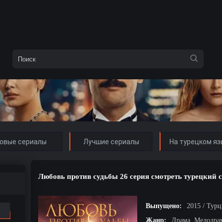
овые сериалы
Лучшие сериалы
На турецком яз
Любовь против судьбы 26 серия смотреть турецкий 
Выпущено:
2015 / Тур
Жанр:
Драма, Мелодра