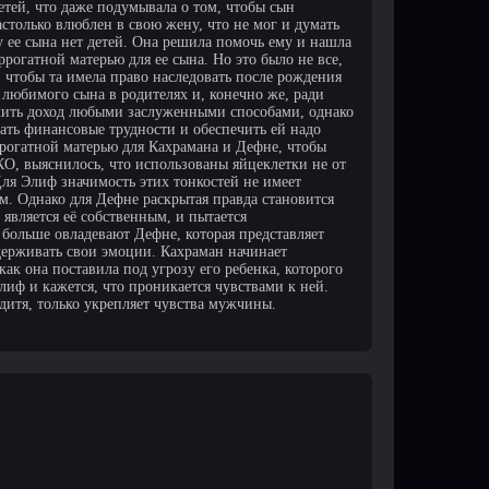
детей, что даже подумывала о том, чтобы сын
столько влюблен в свою жену, что не мог и думать
у ее сына нет детей. Она решила помочь ему и нашла
рогатной матерью для ее сына. Но это было не все,
чтобы та имела право наследовать после рождения
 любимого сына в родителях и, конечно же, ради
учить доход любыми заслуженными способами, однако
тать финансовые трудности и обеспечить ей надо
рогатной матерью для Кахрамана и Дефне, чтобы
О, выяснилось, что использованы яйцеклетки не от
Для Элиф значимость этих тонкостей не имеет
ом. Однако для Дефне раскрытая правда становится
 является её собственным, и пытается
больше овладевают Дефне, которая представляет
держивать свои эмоции. Кахраман начинает
как она поставила под угрозу его ребенка, которого
лиф и кажется, что проникается чувствами к ней.
дитя, только укрепляет чувства мужчины.