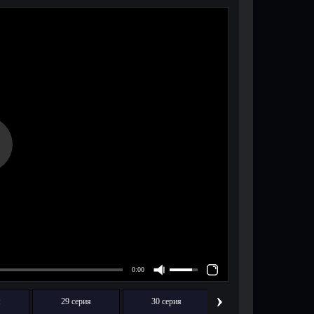
›
я
29 серия
30 серия
31 серия