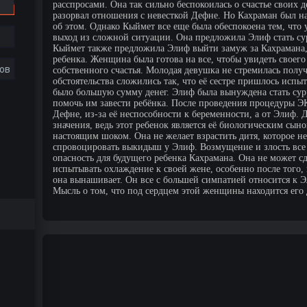
расспросами. Она так сильно беспокоилась о счастье своих 
разорвал отношения с невесткой Дефне. Но Кахраман был на
об этом. Однако Кыймет все еще была обеспокоена тем, что 
выход из сложной ситуации. Она предложила Элиф стать сур
Кыймет также предложила Элиф выйти замуж за Кахрамана, 
ребенка. Женщина была готова на все, чтобы увидеть своего
ов
собственного счастья. Молодая девушка не стремилась пол
обстоятельства сложились так, что её сестре пришлось испы
было большую сумму денег. Элиф была вынуждена стать сур
помочь им завести ребёнка. После проведения процедуры ЭК
Дефне, из-за её неспособности к беременности, а от Элиф. 
значения, ведь этот ребенок является её биологическим сын
настоящим шоком. Она не желает взрастить дитя, которое не
спровоцировать выкидыш у Элиф. Возмущение и злость все 
опасность для будущего ребенка Кахрамана. Она не может с
испытывать охлаждение к своей жене, особенно после того, 
она вынашивает. Он все с большей симпатией относится к Э
Мысль о том, что под сердцем этой женщины находится его 