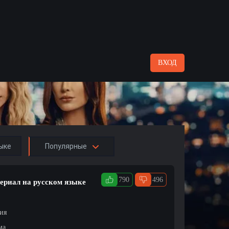
ВХОД
ыке
Популярные
790
496
сериал на русском языке
ция
ма