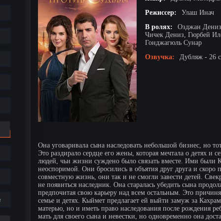
Режиссер:
Улаш Инач
В ролях:
Озджан Дениз
Чичек Дениз, Гюрбей Ил
Гонджагюль Сунар
Озвучка:
Дубляж - 26 
Она уговаривала сына наследовать небольшой бизнес, но тот 
Это раздирало сердце его жены, которая мечтала о детях и 
людей, чьи жизни суждено было связать вместе. Ими были К
неоспоримой. Они бросились в объятия друг друга и скоро 
совместную жизнь, они так и не смогли завести детей. Свек
не появиться наследник. Она старалась убедить сына продол
предпочитая свою карьеру над всем остальным. Это причиня
е
семье и детях. Кыймет предлагает ей выйти замуж за Кахрам
матерью, но и иметь право наследования после рождения р
мать для своего сына и невестки, но одновременно она до