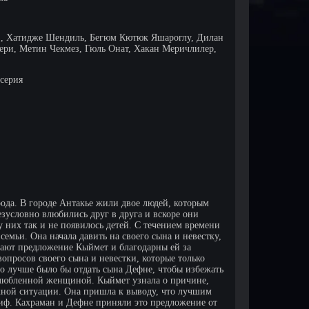
, Хатидже Шендиль, Бегюм Кютюк Яшароглу, Дилан
ери, Метин Чекмез, Гюль Онат, Хакан Меричлилер,
 серия
рода. В городе Антакье жили двое людей, которым
зусловно влюбились друг в друга и вскоре они
у них так и не появилось детей. С течением времени
 семьи. Она начала давить на своего сына и невестку,
мают предложение Кыймет и благодарны ей за
опросов своего сына и невестки, которые только
то лучше было бы отдать сына Дефне, чтобы избежать
возлюбленной женщиной. Кыймет узнала о причине,
ожной ситуации. Она пришла к выводу, что лучшим
лиф. Кахраман и Дефне приняли это предложение от