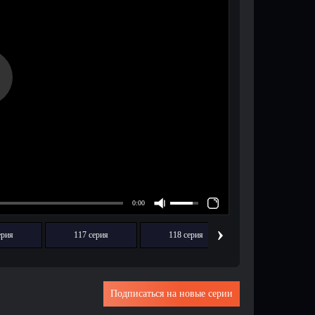
›
ерия
117 серия
118 серия
119 серия
Подписаться на новые серии