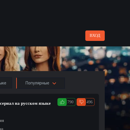
ВХОД
ыке
Популярные
790
496
 сериал на русском языке
ция
ма