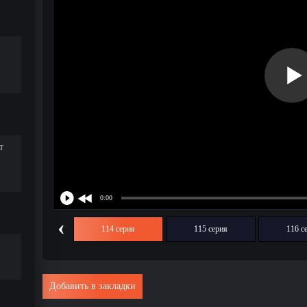
т
‹
113 серия
114 серия
115 серия
116 с
Добавить в закладки