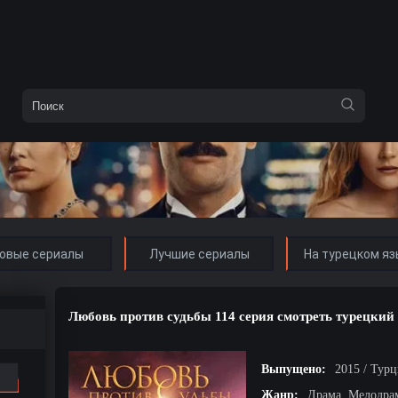
овые сериалы
Лучшие сериалы
На турецком яз
Любовь против судьбы 114 серия смотреть турецкий
Выпущено:
2015 / Тур
Жанр:
Драма, Мелодра