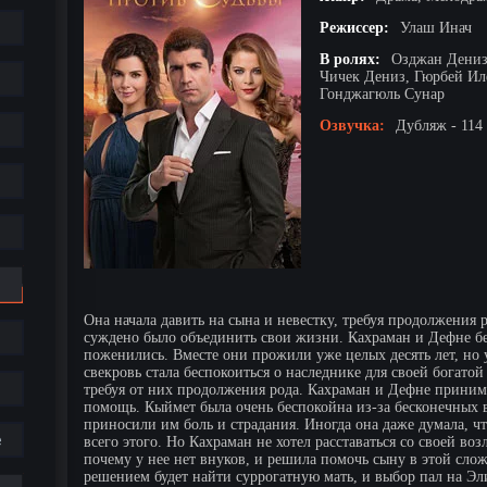
Режиссер:
Улаш Инач
В ролях:
Озджан Дениз
Чичек Дениз, Гюрбей Ил
Гонджагюль Сунар
Озвучка:
Дубляж - 114
Она начала давить на сына и невестку, требуя продолжения 
суждено было объединить свои жизни. Кахраман и Дефне бе
поженились. Вместе они прожили уже целых десять лет, но 
свекровь стала беспокоиться о наследнике для своей богатой
требуя от них продолжения рода. Кахраман и Дефне прини
помощь. Кыймет была очень беспокойна из-за бесконечных в
приносили им боль и страдания. Иногда она даже думала, ч
е
всего этого. Но Кахраман не хотел расставаться со своей 
почему у нее нет внуков, и решила помочь сыну в этой сл
решением будет найти суррогатную мать, и выбор пал на Э