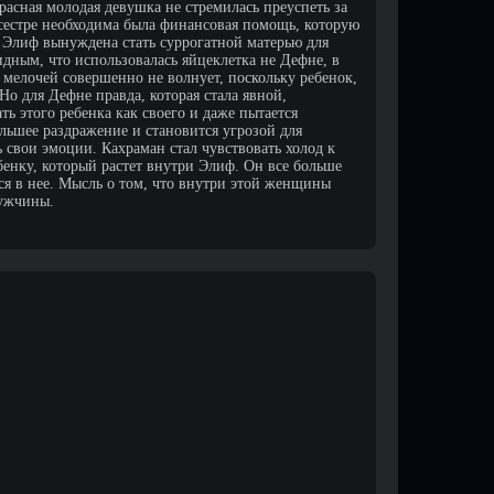
асная молодая девушка не стремилась преуспеть за
 сестре необходима была финансовая помощь, которую
и Элиф вынуждена стать суррогатной матерью для
дным, что использовалась яйцеклетка не Дефне, в
 мелочей совершенно не волнует, поскольку ребенок,
о для Дефне правда, которая стала явной,
ь этого ребенка как своего и даже пытается
ьшее раздражение и становится угрозой для
 свои эмоции. Кахраман стал чувствовать холод к
ебенку, который растет внутри Элиф. Он все больше
ься в нее. Мысль о том, что внутри этой женщины
мужчины.