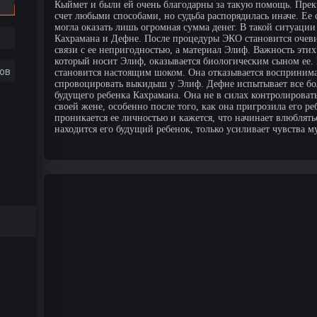
Кыймет и были ей очень благодарны за такую помощь. Прекр
счет любыми способами, но судьба распорядилась иначе. Ее
могла оказать лишь огромная сумма денег. В такой ситуаци
Кахрамана и Дефне. После процедуры ЭКО становится очеви
связи с ее непригодностью, а материал Элиф. Важность этих
который носит Элиф, оказывается биологическим сыном ее. Н
ов
становится настоящим шоком. Она отказывается воспринимат
спровоцировать выкидыш у Элиф. Дефне испытывает все бол
будущего ребенка Кахрамана. Она не в силах контролировать
своей жене, особенно после того, как она пригрозила его р
проникается ее личностью и кажется, что начинает влюблят
находится его будущий ребенок, только усиливает чувства 