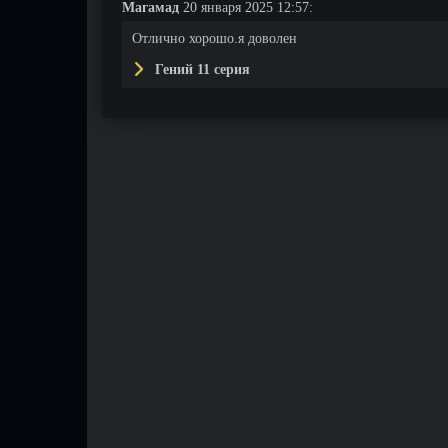
Магамад
20 января 2025 12:57:
Отлично хорошо.я доволен
Гений 11 серия