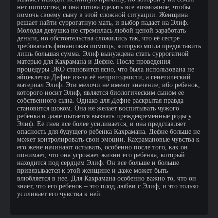
нет потомства, и она готова сделать все возможное, чтобы
помочь своему сыну в этой сложной ситуации. Женщина
решает найти суррогатную мать, и выбор падает на Элиф.
Молодая девушка не стремилась любой ценой заработать
деньги, но обстоятельства сложились так, что её сестре
требовалась финансовая помощь, которую могла предоставить
лишь большая сумма. Элиф вынуждена стать суррогатной
матерью для Кахрамана и Дефне. После проведения
процедуры ЭКО становится ясно, что была использована не
яйцеклетка Дефне из-за её непригодности, а генетический
материал Элиф. Эти мелочи не имеют значение, ибо ребенок,
которого носит Элиф, является биологическим сыном ее
собственного сына. Однако для Дефне раскрытая правда
становится шоком. Она не желает воспитывать чужого
ребенка и даже пытается вызвать преждевременные роды у
Элиф. Ее гнев все более усиливается, и она представляет
опасность для будущего ребенка Кахрамана. Дефне больше не
может контролировать свои эмоции. Кахрамановые чувства к
его жене начинают остывать, особенно после того, как он
понимает, что она угрожает жизни его ребенка, который
находится под сердцем Элиф. Он все больше и больше
привязывается к этой женщине и даже может быть
влюбляется в нее. Для Кахрамана особенно важно то, что он
знает, что его ребенок – это плод любви с Элиф, и это только
усиливает его чувства к ней.