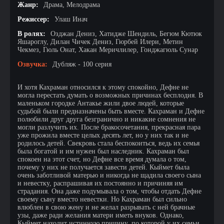
Жанр:
Драма, Мелодрама
Режиссер:
Улаш Инач
В ролях:
Озджан Дениз, Хатидже Шендиль, Бегюм Кютюк
Яшароглу, Дилан Чичек Дениз, Гюрбей Илери, Метин
Чекмез, Гюль Онат, Хакан Меричлилер, Гонджагюль Сунар
Озвучка:
Дубляж - 100 серия
И хотя Кахраман относился к этому спокойно, Дефне не
могла перестать думать о возможных причинах бесплодия. В
маленьком городке Антакье жили двое людей, которые
судьбой были предназначены быть вместе. Кахраман и Дефне
полюбили друг друга безгранично и никакие сомнения не
могли разлучить их. После бракосочетания, прекрасная пара
уже прожила вместе целых десять лет, но у них так и не
родилось детей. Свекровь стала беспокоиться, ведь их семья
была богатой и им нужен был наследник. Кахраман был
спокоен на этот счет, но Дефне все время думала о том,
почему у них не получается завести детей. Кыймет была
очень заботливой матерью и никогда не щадила своего сына
и невестку, распрашивая их постоянно и причиняя им
страдания. Она даже подумывала о том, чтобы отдать Дефне
своему сыну вместо невестки. Но Кахраман был сильно
влюблен в свою жену и не желал разрывать с ней брачные
узы, даже ради желания матери иметь внуков. Однако,
Кыймет находит истинную причину, по которой у их семьи