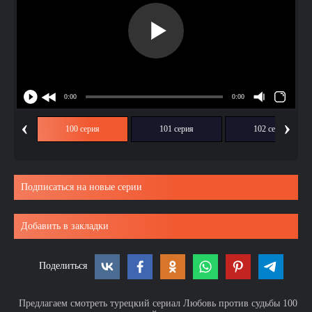
‹
›
ия
100 серия
101 серия
102 серия
Подписаться на новые серии
Добавить в закладки
Поделиться
Предлагаем смотреть турецкий сериал Любовь против судьбы 100