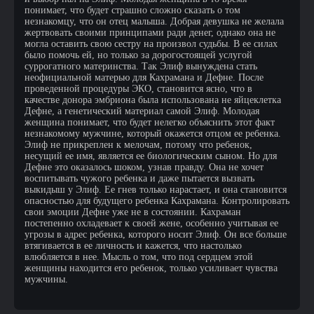
понимает, что будет страшно сложно сказать о том
незнакомцу, что он отец малыша. Добрая девушка не желала
жертвовать своими принципами ради денег, однако она не
могла оставить свою сестру на произвол судьбы. В ее силах
было помочь ей, но только за дорогостоящей услугой
суррогатного материнства. Так Элиф вынуждена стать
неофициальной матерью для Кахрамана и Дефне. После
проведенной процедуры ЭКО, становится ясно, что в
качестве донора эмбриона была использована не яйцеклетка
Дефне, а генетический материал самой Элиф. Молодая
женщина понимает, что будет нелегко объяснить этот факт
незнакомому мужчине, который окажется отцом ее ребенка.
Элиф не прикреплен к мелочам, потому что ребенок,
несущий ее имя, является ее биологическим сыном. Но для
Дефне это оказалось шоком, узнав правду. Она не хочет
воспитывать чужого ребенка и даже пытается вызвать
выкидыш у Элиф. Ее гнев только нарастает, и она становится
опасностью для будущего ребенка Кахрамана. Контролировать
свои эмоции Дефне уже не в состоянии. Кахраман
постепенно охладевает к своей жене, особенно учитывая ее
угрозы в адрес ребенка, которого носит Элиф. Он все больше
втягивается в ее личность и кажется, что настолько
влюбляется в нее. Мысль о том, что под сердцем этой
женщины находится его ребенок, только усиливает чувства
мужчины.