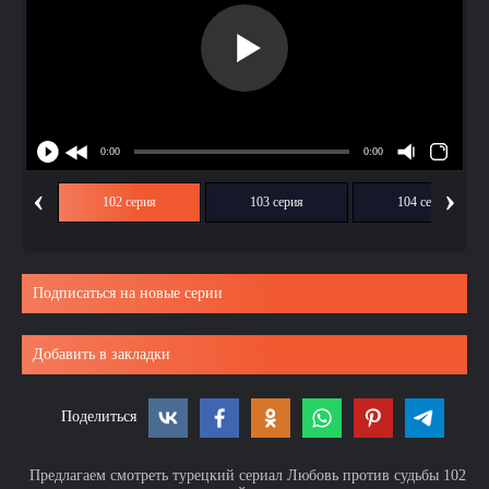
‹
›
ия
102 серия
103 серия
104 серия
Подписаться на новые серии
Добавить в закладки
Поделиться
Предлагаем смотреть турецкий сериал Любовь против судьбы 102