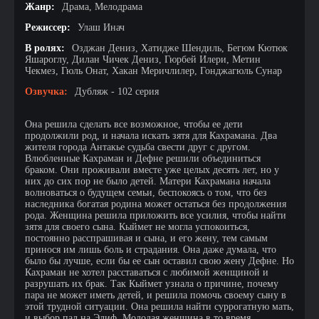
Жанр:
Драма, Мелодрама
Режиссер:
Улаш Инач
В ролях:
Озджан Дениз, Хатидже Шендиль, Бегюм Кютюк
Яшароглу, Дилан Чичек Дениз, Гюрбей Илери, Метин
Чекмез, Гюль Онат, Хакан Меричлилер, Гонджагюль Сунар
Озвучка:
Дубляж - 102 серия
Она решила сделать все возможное, чтобы ее дети
продолжили род, и начала искать зятя для Кахрамана. Два
жителя города Антакье судьба свести друг с другом.
Влюбленные Кахраман и Дефне решили объединиться
браком. Они проживали вместе уже целых десять лет, но у
них до сих пор не было детей. Матери Кахрамана начала
волноваться о будущем семьи, беспокоясь о том, что без
наследника богатая родина может остаться без продолжения
рода. Женщина решила приложить все усилия, чтобы найти
зятя для своего сына. Кыймет не могла успокоиться,
постоянно расспрашивая и сына, и его жену, тем самым
принося им лишь боль и страдания. Она даже думала, что
было бы лучше, если бы ее сын оставил свою жену Дефне. Но
Кахраман не хотел расставаться с любимой женщиной и
разрушать их брак. Так Кыймет узнала о причине, почему
пара не может иметь детей, и решила помочь своему сыну в
этой трудной ситуации. Она решила найти суррогатную мать,
и выбор пал на Элиф. Молодая женщина в то время