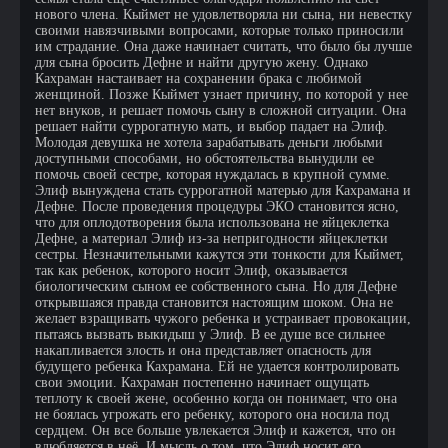
нового члена. Кыймет не удовлетворяла ни сына, ни невестку
своими навязчивыми вопросами, которые только приносили
им страдание. Она даже начинает считать, что было бы лучше
для сына бросить Дефне и найти другую жену. Однако
Кахраман настаивает на сохранении брака с любимой
женщиной. Позже Кыймет узнает причину, по которой у нее
нет внуков, и решает помочь сыну в сложной ситуации. Она
решает найти суррогатную мать, и выбор падает на Элиф.
Молодая девушка не хотела зарабатывать деньги любыми
доступными способами, но обстоятельства вынудили ее
помочь своей сестре, которая нуждалась в крупной сумме.
Элиф вынуждена стать суррогатной матерью для Кахрамана и
Дефне. После проведения процедуры ЭКО становится ясно,
что для оплодотворения была использована не яйцеклетка
Дефне, а материал Элиф из-за непригодности яйцеклетки
сестры. Незначительными кажутся эти тонкости для Кыймет,
так как ребенок, которого носит Элиф, оказывается
биологическим сыном ее собственного сына. Но для Дефне
открывшаяся правда становится настоящим шоком. Она не
желает взращивать чужого ребенка и устраивает провокации,
пытаясь вызвать выкидыш у Элиф. В ее душе все сильнее
накапливается злость и она представляет опасность для
будущего ребенка Кахрамана. Ей не удается контролировать
свои эмоции. Кахраман постепенно начинает ощущать
теплоту к своей жене, особенно когда он понимает, что она
не боялась угрожать его ребенку, которого она носила под
сердцем. Он все больше увлекается Элиф и кажется, что он
влюбляется в неё. И мысль о том, что Элиф носит его