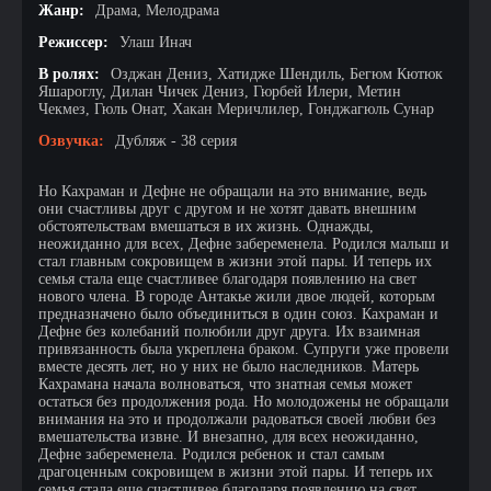
Жанр:
Драма, Мелодрама
Режиссер:
Улаш Инач
В ролях:
Озджан Дениз, Хатидже Шендиль, Бегюм Кютюк
Яшароглу, Дилан Чичек Дениз, Гюрбей Илери, Метин
Чекмез, Гюль Онат, Хакан Меричлилер, Гонджагюль Сунар
Озвучка:
Дубляж - 38 серия
Но Кахраман и Дефне не обращали на это внимание, ведь
они счастливы друг с другом и не хотят давать внешним
обстоятельствам вмешаться в их жизнь. Однажды,
неожиданно для всех, Дефне забеременела. Родился малыш и
стал главным сокровищем в жизни этой пары. И теперь их
семья стала еще счастливее благодаря появлению на свет
нового члена. В городе Антакье жили двое людей, которым
предназначено было объединиться в один союз. Кахраман и
Дефне без колебаний полюбили друг друга. Их взаимная
привязанность была укреплена браком. Супруги уже провели
вместе десять лет, но у них не было наследников. Матерь
Кахрамана начала волноваться, что знатная семья может
остаться без продолжения рода. Но молодожены не обращали
внимания на это и продолжали радоваться своей любви без
вмешательства извне. И внезапно, для всех неожиданно,
Дефне забеременела. Родился ребенок и стал самым
драгоценным сокровищем в жизни этой пары. И теперь их
семья стала еще счастливее благодаря появлению на свет