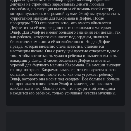
девушка не стремилась зарабатывать деньги любыми
способами, но ситуация вынудила её помочь своей сестре,
которая нуждалась в огромной сумме. Элиф вынуждена стать
суррогатной матерью для Кахрамана и Дефне. После
процедуры ЭКО становится ясно, что вместо яйцеклетки
Дефне, из-за её непригодности, использовался материал
Элиф. Для Элиф не имеют большого значения эти детали, так
как ребенок, которого она носит под сердцем, является
биологическим сыном её возлюбленного. Но для Дефне
правда, которая внезапно стала известна, становится
настоящим шоком. Она с растущей яростью отвергает идею о
том, чтобы воспитывать чужого ребенка и пытается вызвать
выкидыш у Элиф. В своём бешенстве Дефне становится
угрозой для будущего малыша Кахрамана. Её эмоции выходят
из-под контроля. Кахраман замечает, что его чувства к жене
остывают, особенно после того, как она угрожает ребенку
Элиф, которого она носит под сердцем. Все больше и больше
он проникается личностью Элиф и кажется, что начинает
влюбляться в нее. Мысль о том, что внутри этой женщины
находится его ребенок, только усиливает чувства мужчины.