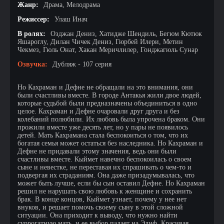
Жанр:
Драма, Мелодрама
Режиссер:
Улаш Инач
В ролях:
Озджан Дениз, Хатидже Шендиль, Бегюм Кютюк
Яшароглу, Дилан Чичек Дениз, Гюрбей Илери, Метин
Чекмез, Гюль Онат, Хакан Меричлилер, Гонджагюль Сунар
Озвучка:
Дубляж - 107 серия
Но Кахраман и Дефне не обращали на это внимания, они
были счастливы вместе. В городе Антакья жили двое людей,
которые судьбой были предназначены объединиться в одно
целое. Кахраман и Дефне очаровали друг друга и без
колебаний полюбили. Их любовь была упрочена браком. Они
прожили вместе уже десять лет, но у пары не появилось
детей. Мать Кахрамана стала беспокоиться о том, что их
богатая семья может остаться без наследника. Но Кахраман и
Дефне не придавали этому значения, ведь они были
счастливы вместе. Кыймет навечно беспокоилась о своем
сыне и невестке, не переставая их спрашивать о чем-то и
подвергая их страданиям. Она даже призадумывалась, что
может быть лучше, если бы сын оставил Дефне. Но Кахраман
решил не нарушать свою любовь к женщине и сохранить
брак. В конце концов, Кыймет узнает, почему у нее нет
внуков, и решает помочь своему сыну в этой сложной
ситуации. Она приходит к выводу, что нужно найти
суррогатную мать, и ее выбор падает на Элиф. Красивая