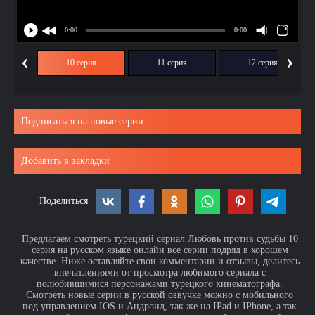
‹
›
ия
10 серия
11 серия
12 серия
Подписаться на новые серии
Добавить в закладки
Поделиться
Предлагаем смотреть турецкий сериал Любовь против судьбы 10
серия на русском языке онлайн все серии подряд в хорошем
качестве. Ниже оставляйте свои комментарии и отзывы, делитесь
впечатлениями от просмотра любимого сериала с
полюбившимися персонажами турецкого кинематографа.
Смотреть новые серии в русской озвучке можно с мобильного
под управлением IOS и Андроид, так же на IPad и IPhone, а так