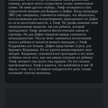
помощь, которую могла осуществить только значительная
сумма. Не имея другого выбора, Элиф соглашается стать
суррогатной матерью для Камрана и Дефне. Когда процедура
ЭКО уже завершена, становится очевидно, что яйцеклетка,
использованная для оплодотворения, принадлежит не Дефне
из-за ее несостоятельности, а Элиф. Не уделяя значение этим
эмоциональным нюансам, так как ребенок, который
принадлежит Элиф, является биологическим сыном ее
партнера. Но для Дефне страшная правда становится
неожиданностью. Она не хочет заниматься воспитанием
чужого ребенка и пытается вызвать выкидыш у Элиф.
Раздражаясь все больше, Дефне представляет угрозу для
будущего Кахрамана. Ей не удается контролировать свои
эмоции. Кахраману становится всё прохладнее к его жене,
особенно после того, как она начала угрожать их ребенку
Элиф, которого она носит под сердцем. Он всё сильнее
притягивается к Элиф и кажется, что влюбляется в неё. И
мысль о том, что в её животе находится его дитя, только
усиливает чувства мужчины.