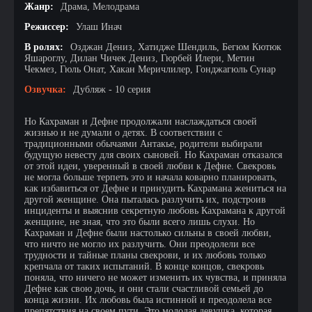
Жанр:
Драма, Мелодрама
Режиссер:
Улаш Инач
В ролях:
Озджан Дениз, Хатидже Шендиль, Бегюм Кютюк
Яшароглу, Дилан Чичек Дениз, Гюрбей Илери, Метин
Чекмез, Гюль Онат, Хакан Меричлилер, Гонджагюль Сунар
Озвучка:
Дубляж - 10 серия
Но Кахраман и Дефне продолжали наслаждаться своей
жизнью и не думали о детях. В соответствии с
традиционными обычаями Антакье, родители выбирали
будущую невесту для своих сыновей. Но Кахраман отказался
от этой идеи, уверенный в своей любви к Дефне. Свекровь
не могла больше терпеть это и начала коварно планировать,
как избавиться от Дефне и принудить Кахрамана жениться на
другой женщине. Она пыталась разлучить их, подстроив
инциденты и выяснив секретную любовь Кахрамана к другой
женщине, не зная, что это были всего лишь слухи. Но
Кахраман и Дефне были настолько сильны в своей любви,
что ничто не могло их разлучить. Они преодолели все
трудности и тайные планы свекрови, и их любовь только
крепчала от таких испытаний. В конце концов, свекровь
поняла, что ничего не может изменить их чувства, и приняла
Дефне как свою дочь, и они стали счастливой семьей до
конца жизни. Их любовь была истинной и преодолела все
препятствия на своем пути. Это молодая девушка, которая