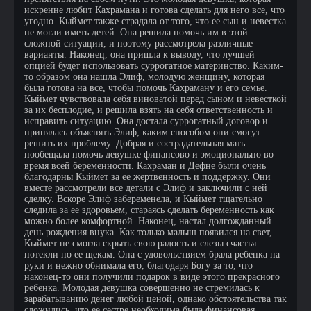
искренне любит Кахрамана и готова сделать для него все, что
угодно. Кыймет также страдала от того, что ее сын и невестка
не могли иметь детей. Она решила помочь им в этой
сложной ситуации, и поэтому рассмотрела различные
варианты. Наконец, она пришла к выводу, что лучшей
опцией будет использовать суррогатное материнство. Каким-
то образом она нашла Элиф, молодую женщину, которая
была готова на все, чтобы помочь Кахраману и его семье.
Кыймет чувствовала себя виноватой перед сыном и невесткой
за их бесплодие, и решила взять на себя ответственность и
исправить ситуацию. Она достала суррогатный договор и
принялась объяснять Элиф, каким способом они смогут
решить их проблему. Добрая и сострадательная мать
пообещала помочь девушке финансово и эмоционально во
время всей беременности. Кахраман и Дефне были очень
благодарны Кыймет за ее жертвенность и поддержку. Они
вместе рассмотрели все детали с Элиф и заключили с ней
сделку. Вскоре Элиф забеременела, и Кыймет тщательно
следила за ее здоровьем, стараясь сделать беременность как
можно более комфортной. Наконец, настал долгожданный
день рождения внука. Как только малыш появился на свет,
Кыймет не смогла скрыть свою радость и слезы счастья
потекли по ее щекам. Она с удовольствием брала ребенка на
руки и нежно обнимала его, благодаря Богу за то, что
наконец-то они получили подарок в виде этого прекрасного
ребенка. Молодая девушка совершенно не стремилась к
зарабатыванию денег любой ценой, однако обстоятельства так
сложились, что ее сестре необходима была финансовая