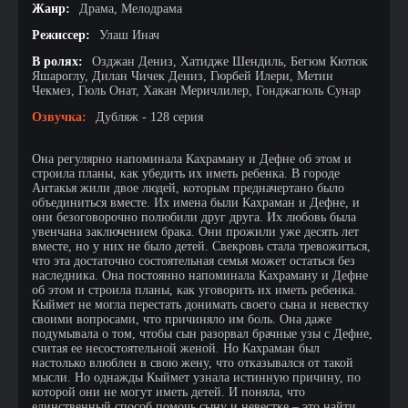
Жанр:
Драма, Мелодрама
Режиссер:
Улаш Инач
В ролях:
Озджан Дениз, Хатидже Шендиль, Бегюм Кютюк
Яшароглу, Дилан Чичек Дениз, Гюрбей Илери, Метин
Чекмез, Гюль Онат, Хакан Меричлилер, Гонджагюль Сунар
Озвучка:
Дубляж - 128 серия
Она регулярно напоминала Кахраману и Дефне об этом и
строила планы, как убедить их иметь ребенка. В городе
Антакья жили двое людей, которым предначертано было
объединиться вместе. Их имена были Кахраман и Дефне, и
они безоговорочно полюбили друг друга. Их любовь была
увенчана заключением брака. Они прожили уже десять лет
вместе, но у них не было детей. Свекровь стала тревожиться,
что эта достаточно состоятельная семья может остаться без
наследника. Она постоянно напоминала Кахраману и Дефне
об этом и строила планы, как уговорить их иметь ребенка.
Кыймет не могла перестать донимать своего сына и невестку
своими вопросами, что причиняло им боль. Она даже
подумывала о том, чтобы сын разорвал брачные узы с Дефне,
считая ее несостоятельной женой. Но Кахраман был
настолько влюблен в свою жену, что отказывался от такой
мысли. Но однажды Кыймет узнала истинную причину, по
которой они не могут иметь детей. И поняла, что
единственный способ помочь сыну и невестке – это найти