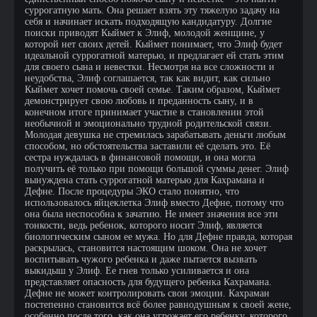
суррогатную мать. Она решает взять эту тяжелую задачу на
себя и начинает искать подходящую кандидатуру. Долгие
поиски приводят Кыймет к Элиф, молодой женщине, у
которой нет своих детей. Кыймет понимает, что Элиф будет
идеальной суррогатной матерью, и предлагает ей стать этим
для своего сына и невестки. Несмотря на все сложности и
неудобства, Элиф соглашается, так как видит, как сильно
Кыймет хочет помочь своей семье. Таким образом, Кыймет
демонстрирует свою любовь и преданность сыну, и в
конечном итоге принимает участие в становлении этой
необычной и эмоционально трудной родительской связи.
Молодая девушка не стремилась зарабатывать деньги любым
способом, но обстоятельства заставили её сделать это. Её
сестра нуждалась в финансовой помощи, и она могла
получить её только при помощи большой суммы денег. Элиф
вынуждена стать суррогатной матерью для Кахрамана и
Дефне. После процедуры ЭКО стало понятно, что
использовалось яйцеклетка Элиф вместо Дефне, потому что
она была неспособна к зачатию. Не имеет значения все эти
тонкости, ведь ребенок, которого носит Элиф, является
биологическим сыном ее мужа. Но для Дефне правда, которая
раскрылась, становится настоящим шоком. Она не хочет
воспитывать чужого ребенка и даже пытается вызвать
выкидыш у Элиф. Ее гнев только усиливается и она
представляет опасность для будущего ребенка Кахрамана.
Дефне не может контролировать свои эмоции. Кахраман
постепенно становится всё более равнодушным к своей жене,
особенно после того, как она угрожает его ребенку, которого