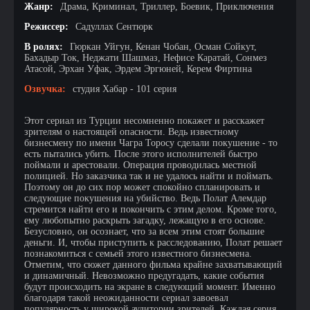
Жанр:
Драма, Криминал, Триллер, Боевик, Приключения
Режиссер:
Садуллах Сентюрк
В ролях:
Гюркан Уйгун, Кенан Чобан, Осман Сойкут,
Бахадыр Ток, Неджати Шашмаз, Нефисе Каратай, Сонмез
Атасой, Эрхан Уфак, Эрдем Эргюней, Керем Фиртина
Озвучка:
студия Хабар - 101 серия
Этот сериал из Турции несомненно покажет и расскажет
зрителям о настоящей опасности. Ведь известному
бизнесмену по имени Чагра Торосу сделали покушение - то
есть пытались убить. После этого исполнителей быстро
поймали и арестовали. Операция проводилась местной
полицией. Но заказчика так и не удалось найти и поймать.
Поэтому он до сих пор может спокойно спланировать и
следующие покушения на убийство. Ведь Полат Алемдар
стремится найти его и покончить с этим делом. Кроме того,
ему любопытно раскрыть загадку, лежащую в его основе.
Безусловно, он осознает, что за всем этим стоят большие
деньги. И, чтобы приступить к расследованию, Полат решает
познакомиться с семьей этого известного бизнесмена.
Отметим, что сюжет данного фильма крайне захватывающий
и динамичный. Невозможно предугадать, какие события
будут происходить на экране в следующий момент. Именно
благодаря такой неожиданности сериал завоевал
популярность у широкой аудитории зрителей. Каждая серия