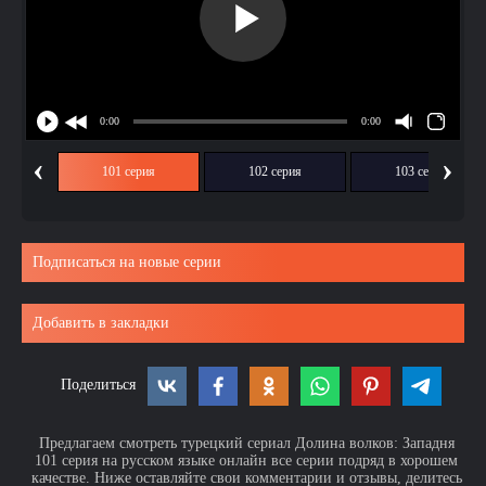
‹
›
ия
101 серия
102 серия
103 серия
Подписаться на новые серии
Добавить в закладки
Поделиться
Предлагаем смотреть турецкий сериал Долина волков: Западня
101 серия на русском языке онлайн все серии подряд в хорошем
качестве. Ниже оставляйте свои комментарии и отзывы, делитесь