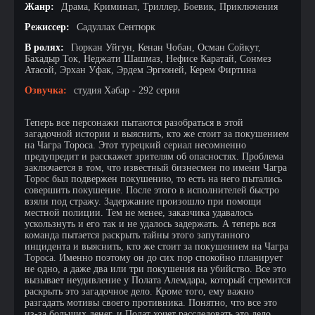
Жанр:
Драма, Криминал, Триллер, Боевик, Приключения
Режиссер:
Садуллах Сентюрк
В ролях:
Гюркан Уйгун, Кенан Чобан, Осман Сойкут,
Бахадыр Ток, Неджати Шашмаз, Нефисе Каратай, Сонмез
Атасой, Эрхан Уфак, Эрдем Эргюней, Керем Фиртина
Озвучка:
студия Хабар - 292 серия
Теперь все персонажи пытаются разобраться в этой
загадочной истории и выяснить, кто же стоит за покушением
на Чагра Тороса. Этот турецкий сериал несомненно
предупредит и расскажет зрителям об опасностях. Проблема
заключается в том, что известный бизнесмен по имени Чагра
Торос был подвержен покушению, то есть на него пытались
совершить покушение. После этого в исполнителей быстро
взяли под стражу. Задержание произошло при помощи
местной полиции. Тем не менее, заказчика удавалось
ускользнуть и его так и не удалось задержать. А теперь вся
команда пытается раскрыть тайны этого запутанного
инцидента и выяснить, кто же стоит за покушением на Чагра
Тороса. Именно поэтому он до сих пор спокойно планирует
не одно, а даже два или три покушения на убийство. Все это
вызывает неудивление у Полата Алемдара, который стремится
раскрыть это загадочное дело. Кроме того, ему важно
разгадать мотивы своего противника. Понятно, что все это
из-за больших денег, и Полат хочет расследовать это дело.