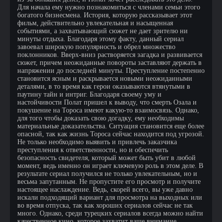
Для начала ему нужно познакомиться с членами семьи этого
богатого бизнесмена. История, которую рассказывает этот
фильм, действительно увлекательная и насыщенная
событиями, а захватывающий сюжет не дает зрителю ни
минуты отдыха. Благодаря этому факту, данный сериал
завоевал широкую популярность и обрел множество
поклонников. Вверх-вниз растворяется загадка и развивается
сюжет, причем неожиданные повороты заставляют держать в
напряжении до последней минуты. Преступление постепенно
становится ясным и раскрывается новыми неожиданными
деталями, в то время как герои оказываются втянутыми в
паутину тайн и интриг. Благодаря своему уму и
настойчивости Полат пришел к выводу, что смерть Озала и
покушение на Тороса имеют какую-то взаимосвязь. Однако,
для того чтобы доказать свою догадку, ему необходимы
материальные доказательства. Ситуация становится еще более
опасной, так как жизнь Тороса сейчас находится под угрозой.
Не только необходимо выявить и привлечь заказчика
преступления к ответственности, но и обеспечить
безопасность свидетеля, который может быть убит в любой
момент, ведь именно он играет ключевую роль в этом деле. В
результате сериал получился не только увлекательным, но и
весьма запутанным. Не пропустите его просмотр и получите
настоящее наслаждение. Ведь, скорей всего, вы уже давно
искали подходящий вариант для просмотра на выходных или
во время отпуска, так как хороших сериалов сейчас не так
много. Однако, среди турецких сериалов всегда можно найти
качественное кино, которое захватит ваше внимание.