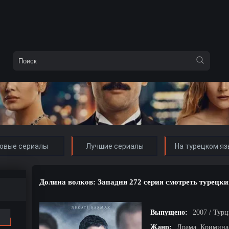
овые сериалы
Лучшие сериалы
На турецком яз
Долина волков: Западня 272 серия смотреть турецки
Выпущено:
2007 / Тур
Жанр:
Драма, Кримина