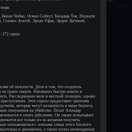
нтюрк
 Кенан Чобан, Осман Сойкут, Бахадыр Ток, Неджати
, Сонмез Атасой, Эрхан Уфак, Эрдем Эргюней,
- 272 серия
лям об опасности. Дело в том, что создатель
и на грани смерти. Напавших быстро нашли и
явить. Расследование вели в местной полиции, однако
 преступления. Этот сериал предоставит зрителям
дствиях, которые могут возникнуть в мире бизнеса.
ющие покушения на убийство. Полат Алемдар
авливается в своих действиях. Он также испытывает
 движется все только из-за желания получить
ьно познакомиться с членами семьи этого богатого
лекательна и динамична, а также полна неожиданных