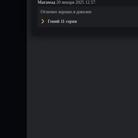
Магамад
20 января 2025 12:57:
Отлично хорошо.я доволен
Гений 11 серия