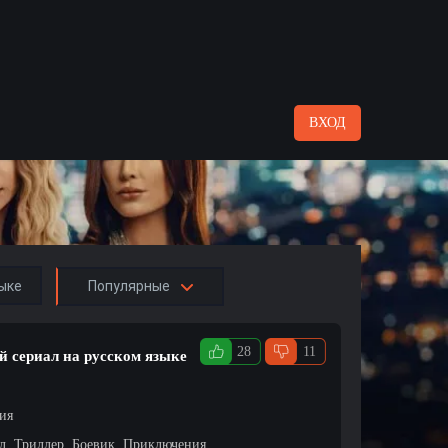
ВХОД
ыке
Популярные
28
11
й сериал на русском языке
ция
л, Триллер, Боевик, Приключения