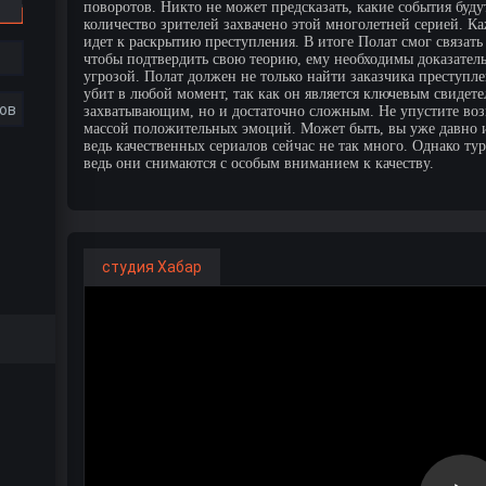
поворотов. Никто не может предсказать, какие события буд
количество зрителей захвачено этой многолетней серией. К
идет к раскрытию преступления. В итоге Полат смог связать
чтобы подтвердить свою теорию, ему необходимы доказатель
угрозой. Полат должен не только найти заказчика преступле
убит в любой момент, так как он является ключевым свидетел
ов
захватывающим, но и достаточно сложным. Не упустите воз
массой положительных эмоций. Может быть, вы уже давно ис
ведь качественных сериалов сейчас не так много. Однако т
ведь они снимаются с особым вниманием к качеству.
студия Хабар