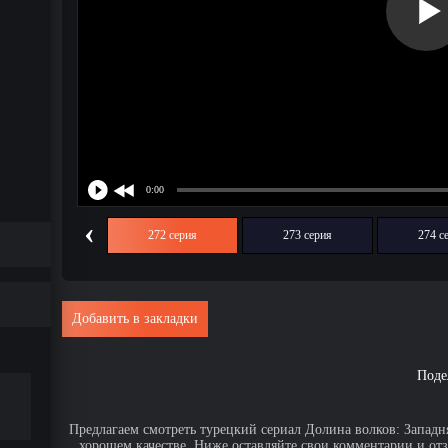
‹
271 серия
272 серия
273 серия
274 с
Добавить в закладки
Поде
Предлагаем смотреть турецкий сериал Долина волков: Западня
хорошем качестве. Ниже оставляйте свои комментарии и от