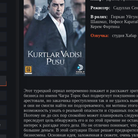
Режиссер:
Садуллах Се
В ролях:
Гюркан Уйгун,
Шашмаз, Нефисе Каратай
Керем Фиртина
Озвучка:
студия Хабар 
Этот турецкий сериал непременно покажет и расскажет зрите
бизнеса по имени Чагра Торос был подвергнут покушению 
арестовали, но заказчика преступления так и не удалось вы
и они не смогли найти ни подозреваемого, ни мотивы этого
возможность узнать о реальной опасности и страшных после
Поэтому он до сих пор спокойно может планировать следу
преследует цель обнаружить его и по этой причине не остан
е
интерес к разгадке этого дела. Но он отлично понимает, что
большие деньги. В этой ситуации Полат решает предварител
бизнесмена. Основная идея, заложенная в сюжете, очень ув