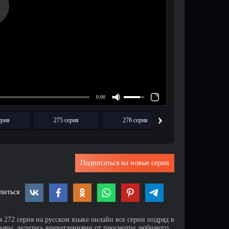
›
ерия
275 серия
276 серия
277 серия
Подписаться на новые серии
литься
 272 серия на русском языке онлайн все серии подряд в
зывы, делитесь впечатлениями от просмотра любимого