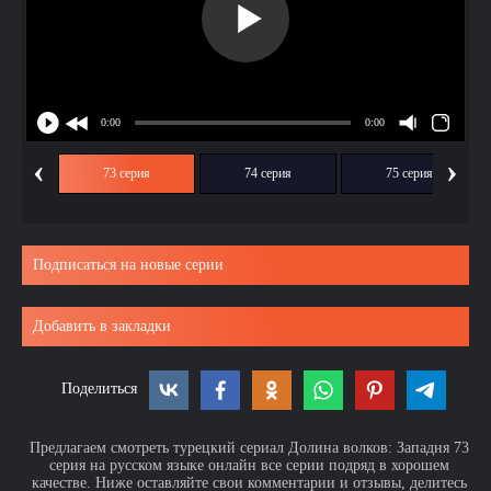
‹
›
ия
73 серия
74 серия
75 серия
Подписаться на новые серии
Добавить в закладки
Поделиться
Предлагаем смотреть турецкий сериал Долина волков: Западня 73
серия на русском языке онлайн все серии подряд в хорошем
качестве. Ниже оставляйте свои комментарии и отзывы, делитесь