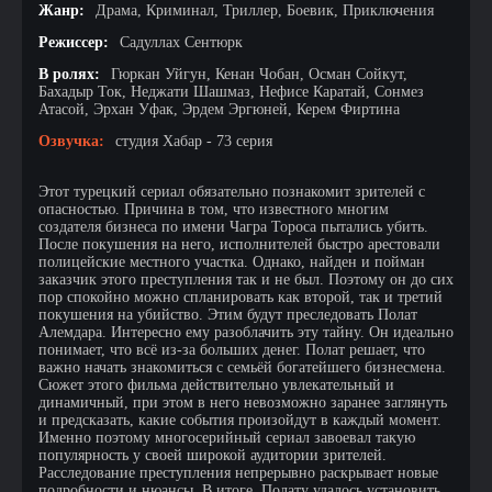
Жанр:
Драма, Криминал, Триллер, Боевик, Приключения
Режиссер:
Садуллах Сентюрк
В ролях:
Гюркан Уйгун, Кенан Чобан, Осман Сойкут,
Бахадыр Ток, Неджати Шашмаз, Нефисе Каратай, Сонмез
Атасой, Эрхан Уфак, Эрдем Эргюней, Керем Фиртина
Озвучка:
студия Хабар - 73 серия
Этот турецкий сериал обязательно познакомит зрителей с
опасностью. Причина в том, что известного многим
создателя бизнеса по имени Чагра Тороса пытались убить.
После покушения на него, исполнителей быстро арестовали
полицейские местного участка. Однако, найден и пойман
заказчик этого преступления так и не был. Поэтому он до сих
пор спокойно можно спланировать как второй, так и третий
покушения на убийство. Этим будут преследовать Полат
Алемдара. Интересно ему разоблачить эту тайну. Он идеально
понимает, что всё из-за больших денег. Полат решает, что
важно начать знакомиться с семьёй богатейшего бизнесмена.
Сюжет этого фильма действительно увлекательный и
динамичный, при этом в него невозможно заранее заглянуть
и предсказать, какие события произойдут в каждый момент.
Именно поэтому многосерийный сериал завоевал такую
популярность у своей широкой аудитории зрителей.
Расследование преступления непрерывно раскрывает новые
подробности и нюансы. В итоге, Полату удалось установить