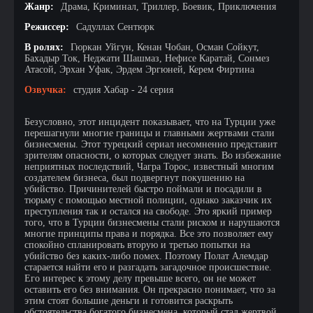
Жанр:
Драма, Криминал, Триллер, Боевик, Приключения
Режиссер:
Садуллах Сентюрк
В ролях:
Гюркан Уйгун, Кенан Чобан, Осман Сойкут,
Бахадыр Ток, Неджати Шашмаз, Нефисе Каратай, Сонмез
Атасой, Эрхан Уфак, Эрдем Эргюней, Керем Фиртина
Озвучка:
студия Хабар - 24 серия
Безусловно, этот инцидент показывает, что на Турции уже
перешагнули многие границы и главными жертвами стали
бизнесмены. Этот турецкий сериал несомненно представит
зрителям опасности, о которых следует знать. Во избежание
неприятных последствий, Чагра Торос, известный многим
создателем бизнеса, был подвергнут покушению на
убийство. Причинителей быстро поймали и посадили в
тюрьму с помощью местной полиции, однако заказчик их
преступления так и остался на свободе. Это яркий пример
того, что в Турции бизнесмены стали риском и нарушаются
многие принципы права и порядка. Все это позволяет ему
спокойно спланировать вторую и третью попытки на
убийство без каких-либо помех. Поэтому Полат Алемдар
старается найти его и разгадать загадочное происшествие.
Его интерес к этому делу превыше всего, он не может
оставить его без внимания. Он прекрасно понимает, что за
этим стоят большие деньги и готовится раскрыть
обстоятельства богатого бизнесмена, который стал жертвой