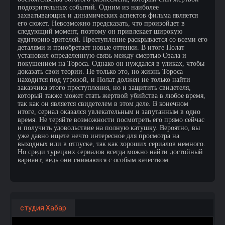
подозрительных событий. Одним из наиболее
захватывающих и динамических аспектов фильма является
его сюжет. Невозможно предсказать, что произойдет в
следующий момент, поэтому он привлекает широкую
аудиторию зрителей. Преступление раскрывается со всеми его
деталями и приобретает новые оттенки. В итоге Полат
установил определенную связь между смертью Озала и
покушением на Тороса. Однако он нуждался в уликах, чтобы
доказать свои теории. Не только это, но жизнь Тороса
находится под угрозой, и Полат должен не только найти
заказчика этого преступления, но и защитить свидетеля,
который также может стать жертвой убийства в любое время,
так как он является свидетелем в этом деле. В конечном
итоге, сериал оказался увлекательным и запутанным в одно
время. Не теряйте возможности посмотреть его прямо сейчас
и получить удовольствие на полную катушку. Вероятно, вы
уже давно ищете нечто интересное для просмотра на
выходных или в отпуске, так как хороших сериалов немного.
Но среди турецких сериалов всегда можно найти достойный
вариант, ведь они снимаются с особым качеством.
студия Хабар